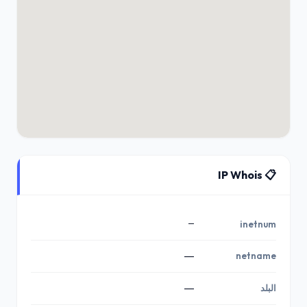
📋 IP Whois
—
inetnum
—
netname
البلد
—