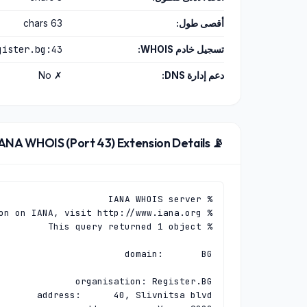
أقصى طول:
63 chars
gister.bg:43
تسجيل خادم WHOIS:
دعم إدارة DNS:
✗ No
📡 IANA WHOIS (Port 43) Extension Details