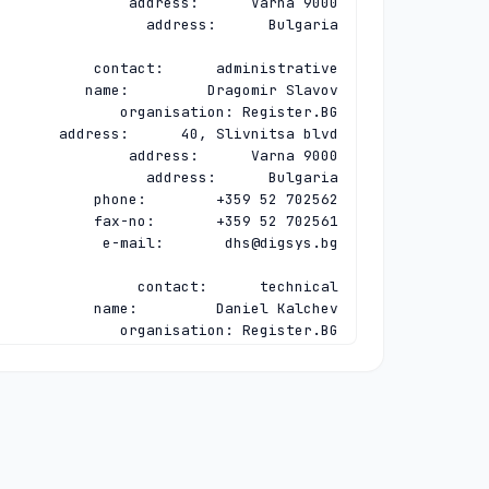
e-mail:       
dhs@digsys.bg
e-mail:       
daniel@digsys.bg