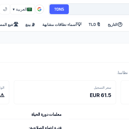
🌙
DNS?
العربية ▾
🛣️
📡
💡
🔖
🕐
التاريخ
TLD
أسماء نطاقات مشابهة
بينغ
تتبع المس
سعر التسجيل
الوث
61.5 EUR
⚠️ نعم 
معلمات دورة الحياة
فترة انتهاء الصلاحية: