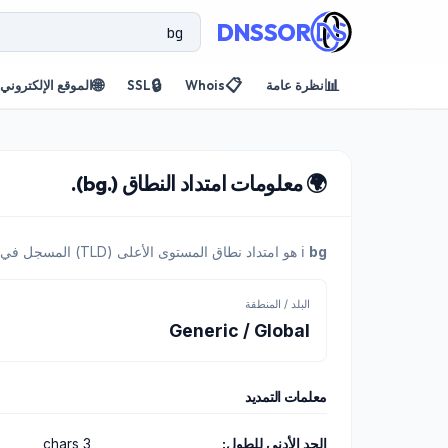
DNSSOR
🌐
🔒
📋
📊
نظرة عامة
Whois
SSL
الموقع الإلكتروني
🌍 معلومات امتداد النطاق (.bg).
bg
ℹ️
هو امتداد نطاق المستوى الأعلى (TLD) المسجل في نظامنا.
البلد / المنطقة
Generic / Global
معلمات التمديد
الحد الأدنى للطول:
3 chars