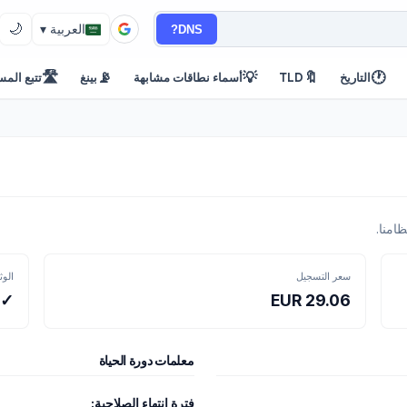
🌙
DNS?
العربية ▾
🛣️
📡
💡
🔖
🕐
التاريخ
TLD
أسماء نطاقات مشابهة
بينغ
تتبع المس
سعر التسجيل
الوث
29.06 EUR
✓ ل
معلمات دورة الحياة
فترة انتهاء الصلاحية: