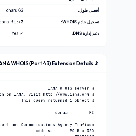
أقصى طول:
63 chars
cora.fi:43
تسجيل خادم WHOIS:
دعم إدارة DNS:
✓ Yes
📡 IANA WHOIS (Port 43) Extension Details