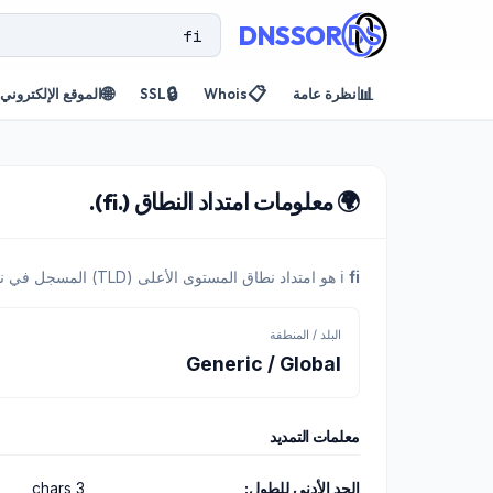
DNSSOR
🌐
🔒
📋
📊
نظرة عامة
Whois
SSL
الموقع الإلكتروني
🌍 معلومات امتداد النطاق (.fi).
fi
ℹ️
هو امتداد نطاق المستوى الأعلى (TLD) المسجل في نظامنا.
البلد / المنطقة
Generic / Global
معلمات التمديد
الحد الأدنى للطول:
3 chars