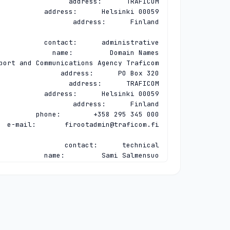
e-mail:       
firootadmin@traficom.fi
e-mail:       
firootadmin@traficom.fi