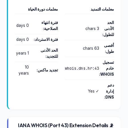
معلمات التمديد
معلمات دورة الحياة
الحد
فترة انتهاء
0 days
الأدنى
3 chars
الصلاحية:
للطول:
فترة الاسترداد:
0 days
أقصى
63 chars
الحد الأدنى
طول:
1 years
للتجديد:
تسجيل
10
whois.dns.hr:43
خادم
تجديد ماكس:
years
WHOIS:
دعم
إدارة
✓ Yes
DNS:
📡 IANA WHOIS (Port 43) Extension Details