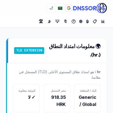
DNSSOR
🌙
🛣️
📡
💡
🔖
🕐
🌐
🔒
📋
📊
🌍 معلومات امتداد النطاق
TLD EXTENSION
(.hr).
hr
ℹ️
هو امتداد نطاق المستوى الأعلى (TLD) المسجل في
نظامنا.
البلد / المنطقة
سعر التسجيل
الوثيقة مطلوبة
Generic
918.35
✓ لا
HRK
/ Global