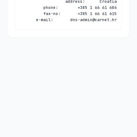
e-mail:       
dns-admin@carnet.hr
organisation: CARNet - Croatian 
e-mail:       
hostmaster@carnet.hr
nserver:      HR-NS-1.CARNET.HR 
nserver:      N.DNS.HR 194.146.106.142 
nserver:      PCH.CARNET.HR 
ds-rdata:     63025 8 1 