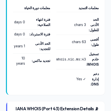
معلمات التمديد
معلمات دورة الحياة
الحد
فترة انتهاء
0 days
الأدنى
3 chars
الصلاحية:
للطول:
فترة الاسترداد:
0 days
أقصى
63 chars
الحد الأدنى
طول:
1 years
للتجديد:
تسجيل
10
whois.nic.ms:43
خادم
تجديد ماكس:
years
WHOIS:
دعم
إدارة
✓ Yes
DNS:
📡 IANA WHOIS (Port 43) Extension Details