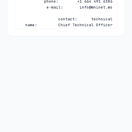
e-mail:       
info@mninet.ms
e-mail:       
regsupport@mninet.ms
nserver:      A.LACTLD.ORG 200.0.68.10 
nserver:      MS-NS.ANYCAST.PCH.NET 
nserver:      NS1.ANYCASTDNS.CZ 
185.38.108.108 
nserver:      NS2.ANYCASTDNS.CZ 
ds-rdata:     50317 8 2 