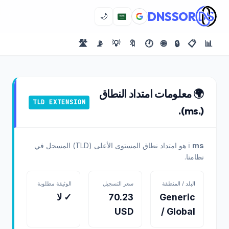
DNSSOR
🌙
🛣️
📡
💡
🔖
🕐
🌐
🔒
📋
📊
🌍 معلومات امتداد النطاق
TLD EXTENSION
(.ms).
ms
ℹ️
هو امتداد نطاق المستوى الأعلى (TLD) المسجل في
نظامنا.
البلد / المنطقة
سعر التسجيل
الوثيقة مطلوبة
Generic
70.23
✓ لا
USD
/ Global