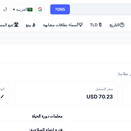
🌙
DNS?
العربية ▾
🛣️
📡
💡
🔖
🕐
التاريخ
TLD
أسماء نطاقات مشابهة
بينغ
تتبع المس
سعر التسجيل
الوث
70.23 USD
✓ ل
معلمات دورة الحياة
فترة انتهاء الصلاحية: