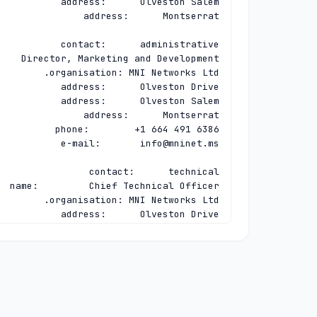
e-mail:       
info@mninet.ms
e-mail:       
regsupport@mninet.ms