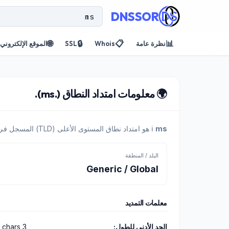
DNSSOR
🌐
🔒
📋
📊
نظرة عامة
Whois
SSL
الموقع الإلكتروني
🌍 معلومات امتداد النطاق (.ms).
ms
ℹ️
هو امتداد نطاق المستوى الأعلى (TLD) المسجل في نظامنا.
البلد / المنطقة
Generic / Global
معلمات التمديد
الحد الأدنى للطول:
3 chars