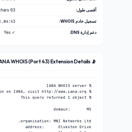
أقصى طول:
63 chars
c.ms:43
تسجيل خادم WHOIS:
دعم إدارة DNS:
✓ Yes
📡 IANA WHOIS (Port 43) Extension Details