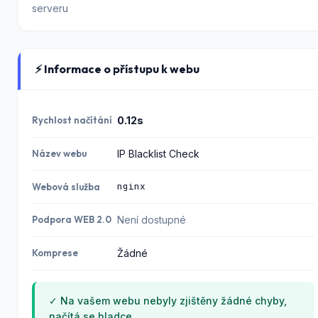
serveru
⚡ Informace o přístupu k webu
Rychlost načítání
0.12s
Název webu
IP Blacklist Check
nginx
Webová služba
Podpora WEB 2.0
Není dostupné
Komprese
Žádné
✓ Na vašem webu nebyly zjištěny žádné chyby,
načítá se hladce.