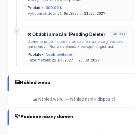
Poplatek:
300.00 ₺
Výkupní období:
21.06.2027
→
21.07.2027
❌ Období smazání (Pending Delete)
30 DNY
Doména je ve frontě na odstranění a nelze ji obnovit
ani obnovit. Bude uvolněna k veřejné registraci.
Poplatek:
Neobnovitelné
Fáze mazání:
21.07.2027
→
20.08.2027
🖼️
Náhled webu
🖼️ Náhled webu — Náhled není k dispozici
💡 Podobné názvy domén