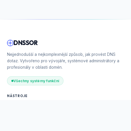
DNSSOR
Nejjednodušší a nejkomplexnější způsob, jak provést DNS
dotaz. Vytvořeno pro vývojáře, systémové administrátory a
profesionály v oblasti domén.
Všechny systémy funkční
NÁSTROJE
DNS záznamy
🔍
Whois vyhledávání
📋
SSL Informace
🔒
Kontrola webu a rychlosti
⚡
Ping a Traceroute
📡