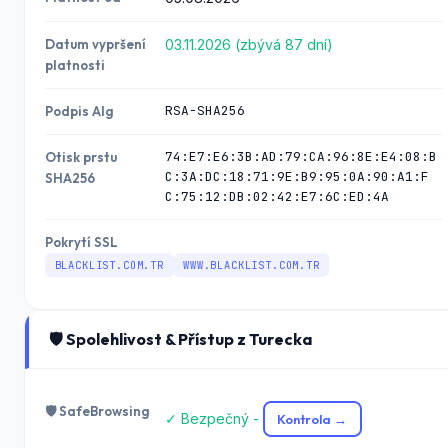
Datum vypršení
03.11.2026 (zbývá 87 dní)
platnosti
RSA-SHA256
Podpis Alg
74:E7:E6:3B:AD:79:CA:96:8E:E4:08:B
Otisk prstu
C:3A:DC:18:71:9E:B9:95:0A:90:A1:F
SHA256
C:75:12:DB:02:42:E7:6C:ED:4A
Pokrytí SSL
BLACKLIST.COM.TR
WWW.BLACKLIST.COM.TR
🛡️ Spolehlivost & Přístup z Turecka
🛡️ SafeBrowsing
✓ Bezpečný -
Kontrola →