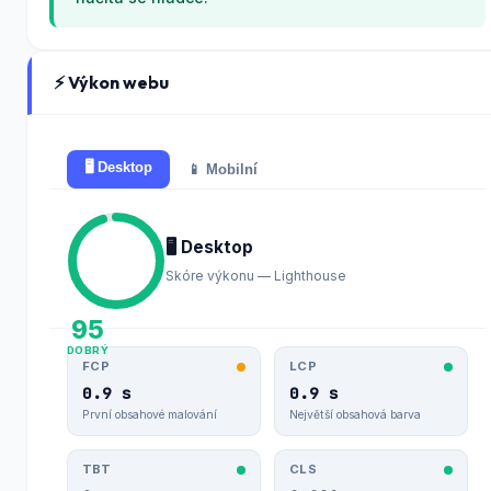
⚡ Výkon webu
🖥️ Desktop
📱 Mobilní
🖥️ Desktop
Skóre výkonu — Lighthouse
95
DOBRÝ
FCP
LCP
0.9 s
0.9 s
První obsahové malování
Největší obsahová barva
TBT
CLS