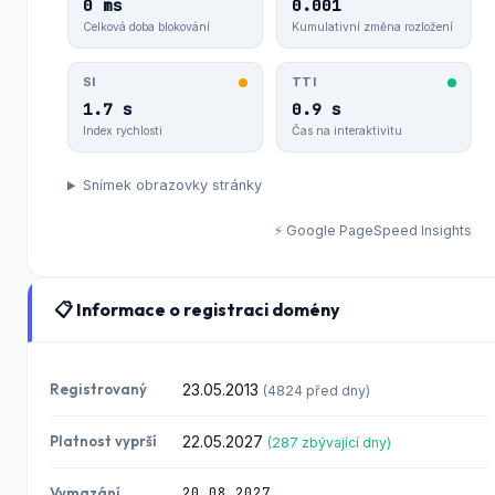
0 ms
0.001
Celková doba blokování
Kumulativní změna rozložení
SI
TTI
1.7 s
0.9 s
Index rychlosti
Čas na interaktivitu
Snímek obrazovky stránky
⚡ Google PageSpeed Insights
📋 Informace o registraci domény
Registrovaný
23.05.2013
(4824 před dny)
Platnost vyprší
22.05.2027
(287 zbývající dny)
20.08.2027
Vymazání