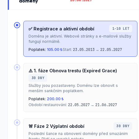
domény
✅ Registrace a aktivní období
1-10 LET
Doména je aktivní. Webové stránky a e-mailové služby
fungují normálně.
Poplatek:
105.00 ₺
Start:
23.05.2013
→
22.05.2027
⚠️ 1. fáze Obnova trestu (Expired Grace)
30 DNY
Služby jsou pozastaveny. Doménu lze obnovit s
menším sankčním poplatkem.
Poplatek:
200.00 ₺
Období restaurování:
22.05.2027
→
21.06.2027
🚨 Fáze 2 Výplatní období
30 DNY
Poslední šance na obnovení domény před smazáním
fronty. Platí se vysoká pokuta.