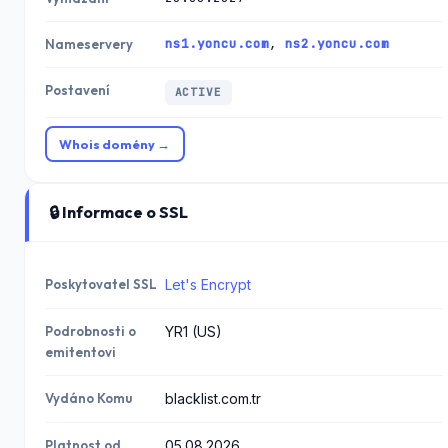
ns1.yoncu.com
,
ns2.yoncu.com
Nameservery
Postavení
ACTIVE
Whois domény →
🔒 Informace o SSL
Poskytovatel SSL
Let's Encrypt
Podrobnosti o
YR1 (US)
emitentovi
Vydáno Komu
blacklist.com.tr
Platnost od
05.08.2026