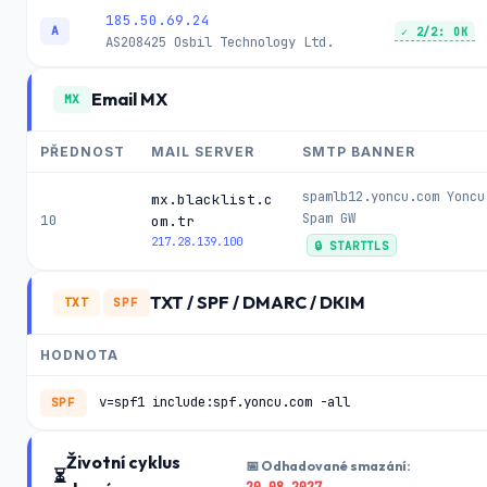
185.50.69.24
A
✓ 2/2: OK
AS208425
Osbil Technology Ltd.
Email MX
MX
PŘEDNOST
MAIL SERVER
SMTP BANNER
spamlb12.yoncu.com Yoncu
mx.blacklist.c
Spam GW
10
om.tr
217.28.139.100
🔒 STARTTLS
TXT / SPF / DMARC / DKIM
TXT
SPF
HODNOTA
v=spf1 include:spf.yoncu.com -all
SPF
Životní cyklus
📅 Odhadované smazání:
⏳
20.08.2027