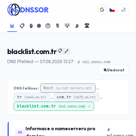
DNSSOR
🌙
📊
📋
🔒
🌐
🕐
🔖
💡
📡
🛣️
blacklist.com.tr
📋
🔗
DNS Přehled — 07.08.2026 13:27 ·
📡 ns1.yoncu.com
Sledovat
🔕
Root
DNS řetězec:
→
(a.root-servers.net)
tr
com.tr
→
→
(ns44.ns.tr)
(ns73.ns.tr)
blacklist.com.tr
✓
(ns1.yoncu.com)
Informace o nameserveru pro
📡
NS
ns1.yoncu.com