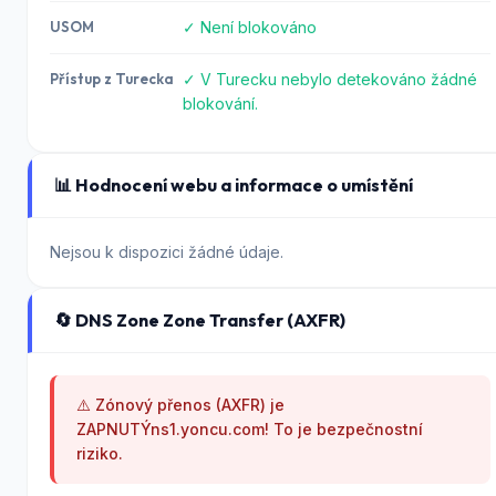
USOM
✓ Není blokováno
Přístup z Turecka
✓ V Turecku nebylo detekováno žádné
blokování.
📊 Hodnocení webu a informace o umístění
Nejsou k dispozici žádné údaje.
🔄 DNS Zone Zone Transfer (AXFR)
⚠️ Zónový přenos (AXFR) je
ZAPNUTÝns1.yoncu.com! To je bezpečnostní
riziko.