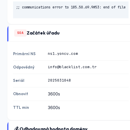
;; communications error to 185.50.69.9#53: end of file

Začátek úřadu
SOA
ns1.yoncu.com
Primární NS
info@blacklist.com.tr
Odpovědný
2025031048
Seriál
Obnovit
3600s
TTL min
3600s
💰 Odhadovaná hodnota domény