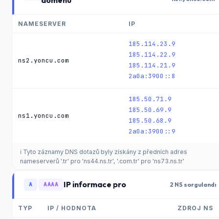
doménu
NAMESERVER
IP
185.114.23.9
185.114.22.9
ns2.yoncu.com
185.114.21.9
2a0a:3900::8
185.50.71.9
185.50.69.9
ns1.yoncu.com
185.50.68.9
2a0a:3900::9
ℹ️ Tyto záznamy DNS dotazů byly získány z předních adres
nameserverů '.tr' pro 'ns44.ns.tr', '.com.tr' pro 'ns73.ns.tr'
IP informace pro
A
AAAA
2 NS sorgulandı
TYP
IP / HODNOTA
ZDROJ NS