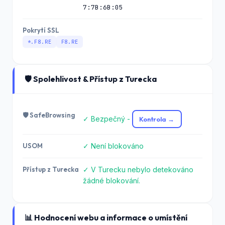
7:7B:6B:05
Pokrytí SSL
*.F8.RE
F8.RE
🛡️ Spolehlivost & Přístup z Turecka
🛡️ SafeBrowsing
✓ Bezpečný -
Kontrola →
USOM
✓ Není blokováno
Přístup z Turecka
✓ V Turecku nebylo detekováno
žádné blokování.
📊 Hodnocení webu a informace o umístění