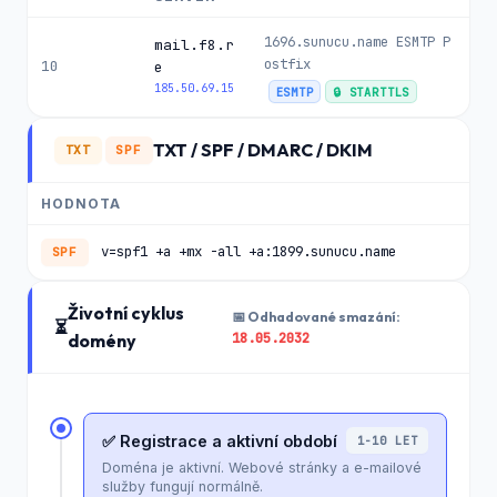
1696.sunucu.name ESMTP P
mail.f8.r
ostfix
10
e
185.50.69.15
ESMTP
🔒 STARTTLS
TXT / SPF / DMARC / DKIM
TXT
SPF
HODNOTA
v=spf1 +a +mx -all +a:1899.sunucu.name
SPF
Životní cyklus
📅 Odhadované smazání:
⏳
18.05.2032
domény
✅ Registrace a aktivní období
1-10 LET
Doména je aktivní. Webové stránky a e-mailové
služby fungují normálně.