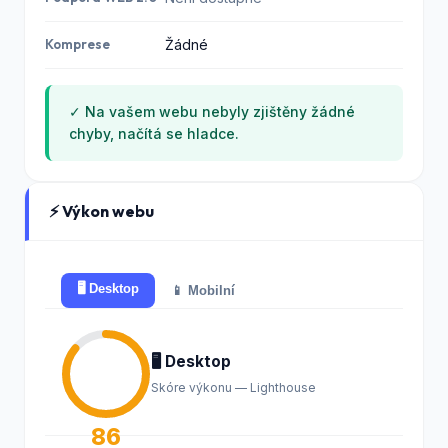
Komprese
Žádné
✓ Na vašem webu nebyly zjištěny žádné
chyby, načítá se hladce.
⚡ Výkon webu
🖥️ Desktop
📱 Mobilní
🖥️ Desktop
Skóre výkonu — Lighthouse
86