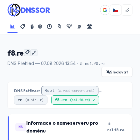
DNSSOR
🌙
📊
📋
🔒
🌐
🕐
🔖
💡
📡
🛣️
f8.re
📋
🔗
DNS Přehled — 07.08.2026 13:54 ·
📡 ns1.f8.re
Sledovat
🔕
Root
DNS řetězec:
→
(a.root-servers.net)
re
f8.re
✓
→
(d.nic.fr)
(ns1.f8.re)
Informace o nameserveru pro
📡
NS
doménu
ns1.f8.re