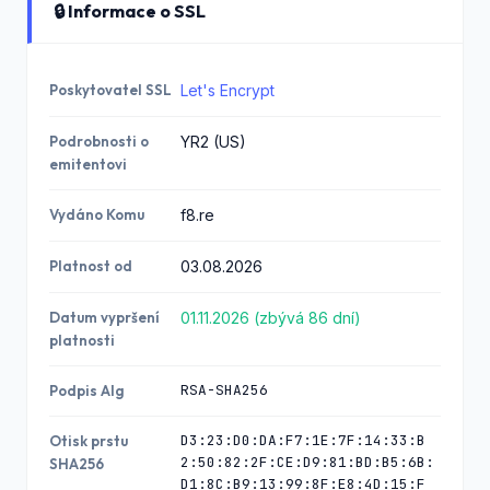
🔒 Informace o SSL
Poskytovatel SSL
Let's Encrypt
Podrobnosti o
YR2 (US)
emitentovi
Vydáno Komu
f8.re
Platnost od
03.08.2026
Datum vypršení
01.11.2026 (zbývá 86 dní)
platnosti
RSA-SHA256
Podpis Alg
D3:23:D0:DA:F7:1E:7F:14:33:B
Otisk prstu
2:50:82:2F:CE:D9:81:BD:B5:6B:
SHA256
D1:8C:B9:13:99:8F:E8:4D:15:F