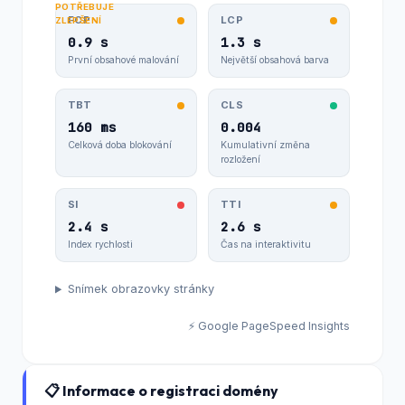
POTŘEBUJE
FCP
LCP
ZLEPŠENÍ
0.9 s
1.3 s
První obsahové malování
Největší obsahová barva
TBT
CLS
160 ms
0.004
Celková doba blokování
Kumulativní změna
rozložení
SI
TTI
2.4 s
2.6 s
Index rychlosti
Čas na interaktivitu
Snímek obrazovky stránky
⚡ Google PageSpeed Insights
📋 Informace o registraci domény