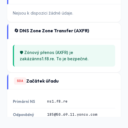
Nejsou k dispozici žádné údaje.
🔄 DNS Zone Zone Transfer (AXFR)
🛡️ Zónový přenos (AXFR) je
zakázánns1.f8.re. To je bezpečné.
Začátek úřadu
SOA
ns1.f8.re
Primární NS
185@50.69.11.yoncu.com
Odpovědný
2026080301
Seriál