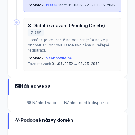
Poplatek:
11.69 €
Start:
01.03.2022
→
01.03.2032
❌ Období smazání (Pending Delete)
7 DNY
Doména je ve frontě na odstranění a nelze ji
obnovit ani obnovit. Bude uvolněna k veřejné
registraci.
Poplatek:
Neobnovitelné
Fáze mazání:
01.03.2032
→
08.03.2032
🖼️
Náhled webu
🖼️ Náhled webu — Náhled není k dispozici
💡 Podobné názvy domén