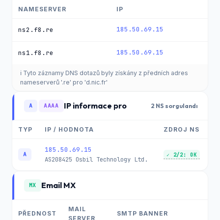
NAMESERVER
IP
185.50.69.15
ns2.f8.re
185.50.69.15
ns1.f8.re
ℹ️ Tyto záznamy DNS dotazů byly získány z předních adres
nameserverů '.re' pro 'd.nic.fr'
IP informace pro
A
AAAA
2 NS sorgulandı
TYP
IP / HODNOTA
ZDROJ NS
185.50.69.15
A
✓ 2/2: OK
AS208425
Osbil Technology Ltd.
Email MX
MX
MAIL
PŘEDNOST
SMTP BANNER
SERVER