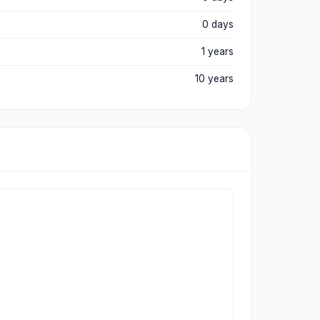
0 days
1 years
10 years