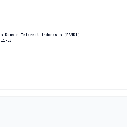


a Domain Internet Indonesia (PANDI)

L1-L2



a Domain Internet Indonesia (PANDI)

L1-L2


