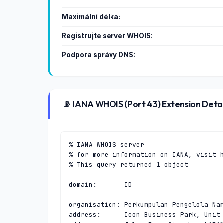
Maximální délka:
Registrujte server WHOIS:
Podpora správy DNS:
📡 IANA WHOIS (Port 43) Extension Detai
% IANA WHOIS server

% for more information on IANA, visit h
% This query returned 1 object

domain:       ID

organisation: Perkumpulan Pengelola Nam
address:      Icon Business Park, Unit 