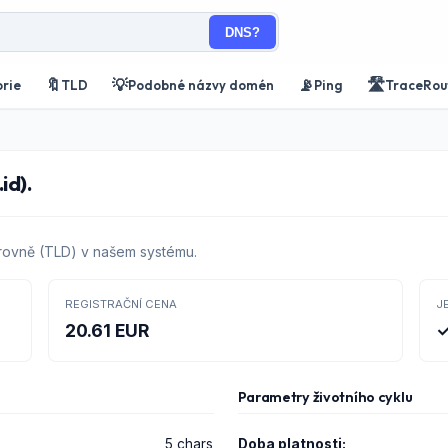
DNS?
🔖
💡
📡
🛣️
orie
TLD
Podobné názvy domén
Ping
TraceRou
id).
rovně (TLD) v našem systému.
REGISTRAČNÍ CENA
J
20.61 EUR
✓
Parametry životního cyklu
5 chars
Doba platnosti: