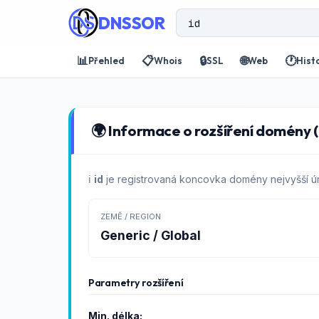
DNSSOR
📊
📋
🔒
🌐
🕐
Přehled
Whois
SSL
Web
Hist
🌍 Informace o rozšíření domény (.
ℹ️
id
je registrovaná koncovka domény nejvyšší ú
ZEMĚ / REGION
Generic / Global
Parametry rozšíření
Min. délka: