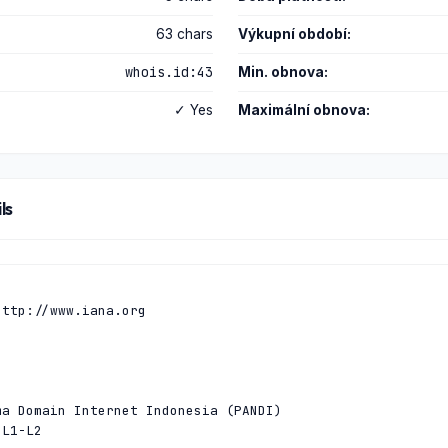
63 chars
Výkupní období:
whois.id:43
Min. obnova:
✓ Yes
Maximální obnova:
ls
ttp://www.iana.org

a Domain Internet Indonesia (PANDI)

L1-L2
