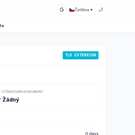
🌙
Čeština ▾
te
TLD EXTENSION
E VYŽADOVÁN DOKUMENT
 Žádný
0 days