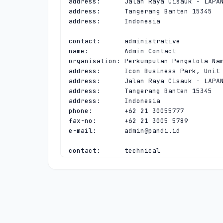
address:      Jalan Raya Cisauk - LAPAN
address:      Tangerang Banten 15345

address:      Indonesia

contact:      administrative

name:         Admin Contact

organisation: Perkumpulan Pengelola Nam
address:      Icon Business Park, Unit 
address:      Jalan Raya Cisauk - LAPAN
address:      Tangerang Banten 15345

address:      Indonesia

phone:        +62 21 30055777

fax-no:       +62 21 3005 5789

e-mail:       
admin@pandi.id
contact:      technical

name:         Tech Contact

organisation: Perkumpulan Pengelola Nam
address:      Icon Business Park, Unit 
address:      Jalan Raya Cisauk - LAPAN
address:      Tangerang Banten 15345

address:      Indonesia

phone:        +62 21 30055777
