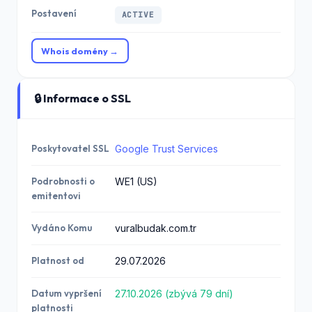
Postavení
ACTIVE
Whois domény →
🔒 Informace o SSL
Poskytovatel SSL
Google Trust Services
Podrobnosti o
WE1 (US)
emitentovi
Vydáno Komu
vuralbudak.com.tr
Platnost od
29.07.2026
Datum vypršení
27.10.2026 (zbývá 79 dní)
platnosti