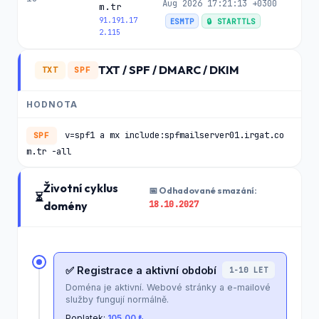
Aug 2026 17:21:13 +0300
m.tr
91.191.17
ESMTP
🔒 STARTTLS
2.115
TXT / SPF / DMARC / DKIM
TXT
SPF
HODNOTA
v=spf1 a mx include:spfmailserver01.irgat.co
SPF
m.tr -all
Životní cyklus
📅 Odhadované smazání:
⏳
18.10.2027
domény
✅ Registrace a aktivní období
1-10 LET
Doména je aktivní. Webové stránky a e-mailové
služby fungují normálně.
Poplatek:
105.00 ₺