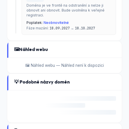
Doména je ve frontě na odstranění a nelze ji
obnovit ani obnovit. Bude uvolněna k veřejné
registraci.
Poplatek:
Neobnovitelné
Fáze mazání:
18.09.2027
→
18.10.2027
🖼️
Náhled webu
🖼️ Náhled webu — Náhled není k dispozici
💡 Podobné názvy domén