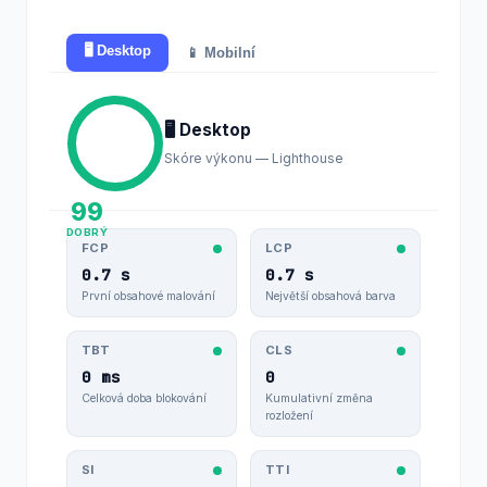
🖥️ Desktop
📱 Mobilní
🖥️ Desktop
Skóre výkonu — Lighthouse
99
DOBRÝ
FCP
LCP
0.7 s
0.7 s
První obsahové malování
Největší obsahová barva
TBT
CLS
0 ms
0
Celková doba blokování
Kumulativní změna
rozložení
SI
TTI