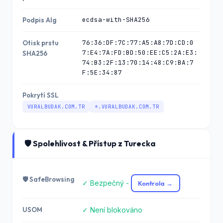
ecdsa-with-SHA256
Podpis Alg
76:36:DF:7C:77:A5:A8:7D:CD:0
Otisk prstu
7:E4:7A:FD:BD:50:EE:C5:2A:E3:
SHA256
74:B3:2F:13:70:14:48:C9:BA:7
F:5E:34:87
Pokrytí SSL
VURALBUDAK.COM.TR
*.VURALBUDAK.COM.TR
🛡️ Spolehlivost & Přístup z Turecka
🛡️ SafeBrowsing
✓ Bezpečný -
Kontrola →
USOM
✓ Není blokováno