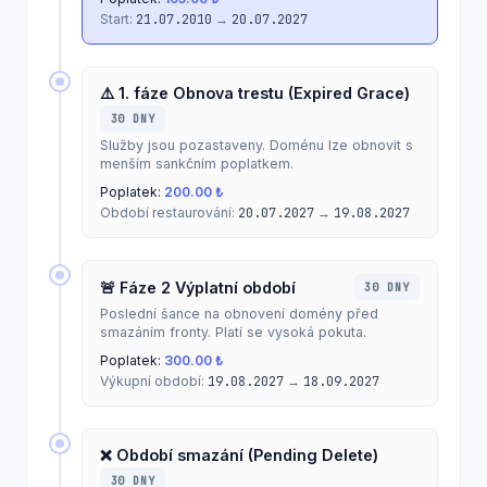
Start:
21.07.2010
→
20.07.2027
⚠️ 1. fáze Obnova trestu (Expired Grace)
30 DNY
Služby jsou pozastaveny. Doménu lze obnovit s
menším sankčním poplatkem.
Poplatek:
200.00 ₺
Období restaurování:
20.07.2027
→
19.08.2027
🚨 Fáze 2 Výplatní období
30 DNY
Poslední šance na obnovení domény před
smazáním fronty. Platí se vysoká pokuta.
Poplatek:
300.00 ₺
Výkupní období:
19.08.2027
→
18.09.2027
❌ Období smazání (Pending Delete)
30 DNY