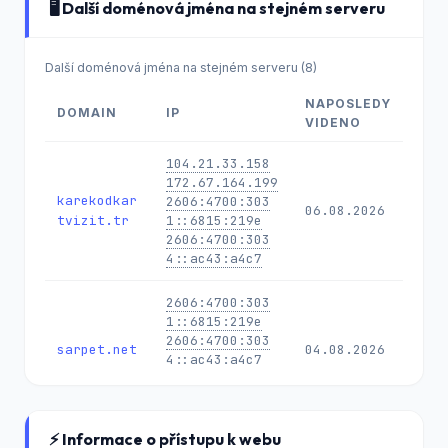
🖥️ Další doménová jména na stejném serveru
Další doménová jména na stejném serveru (8)
NAPOSLEDY
DOMAIN
IP
VIDENO
104.21.33.158
172.67.164.199
karekodkar
2606:4700:303
06.08.2026
tvizit.tr
1::6815:219e
2606:4700:303
4::ac43:a4c7
2606:4700:303
1::6815:219e
2606:4700:303
sarpet.net
04.08.2026
4::ac43:a4c7
104.21.33.158
172.67.164.199
⚡ Informace o přístupu k webu
104.21.33.158