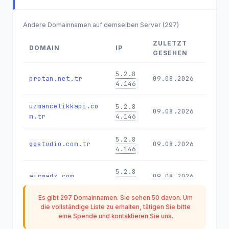
Andere Domainnamen auf demselben Server (297)
ZULETZT
DOMAIN
IP
GESEHEN
5.2.8
protan.net.tr
09.08.2026
4.146
uzmancelikkapi.co
5.2.8
09.08.2026
m.tr
4.146
5.2.8
ggstudio.com.tr
09.08.2026
4.146
5.2.8
airmadz.com
09.08.2026
4.146
Es gibt 297 Domainnamen. Sie sehen 50 davon. Um
mobilasansorizmir.
5.2.8
die vollständige Liste zu erhalten, tätigen Sie bitte
09.08.2026
com
4.146
eine
Spende
und kontaktieren Sie uns.