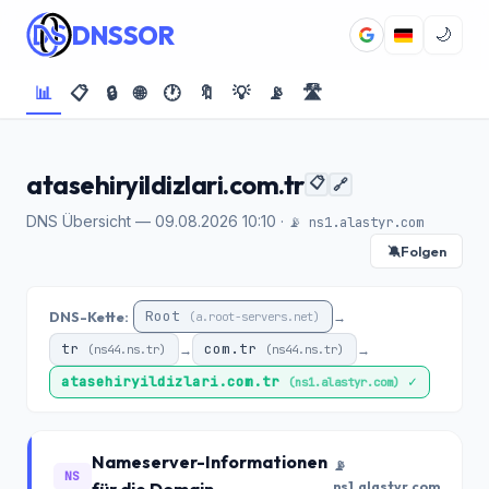
DNSSOR
🌙
📊
📋
🔒
🌐
🕐
🔖
💡
📡
🛣️
atasehiryildizlari.com.tr
📋
🔗
DNS Übersicht — 09.08.2026 10:10 ·
📡 ns1.alastyr.com
Folgen
🔕
Root
DNS-Kette:
→
(a.root-servers.net)
tr
com.tr
→
→
(ns44.ns.tr)
(ns44.ns.tr)
atasehiryildizlari.com.tr
✓
(ns1.alastyr.com)
Nameserver-Informationen
📡
NS
ns1.alastyr.com