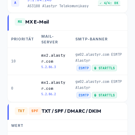
A
✓ 4/4: OK
AS3188
Alastyr Telekomunikasy
MX E-Mail
MX
MAIL-
PRIORITÄT
SMTP-BANNER
SERVER
gw02.alastyr.com ESMTP
mx2.alasty
Alastyr
10
r.com
5.2.86.3
ESMTP
🔒 STARTTLS
gw02.alastyr.com ESMTP
mx1.alasty
Alastyr
0
r.com
5.2.86.2
ESMTP
🔒 STARTTLS
TXT / SPF / DMARC / DKIM
TXT
SPF
WERT