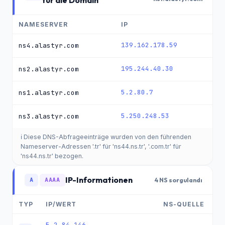
für die Domain
NAMESERVER
IP
139.162.178.59
ns4.alastyr.com
195.244.40.30
ns2.alastyr.com
5.2.80.7
ns1.alastyr.com
5.250.248.53
ns3.alastyr.com
ℹ️ Diese DNS-Abfrageeinträge wurden von den führenden
Nameserver-Adressen '.tr' für 'ns44.ns.tr', '.com.tr' für
'ns44.ns.tr' bezogen.
IP-Informationen
A
AAAA
4 NS sorgulandı
TYP
IP/WERT
NS-QUELLE
5.2.84.146