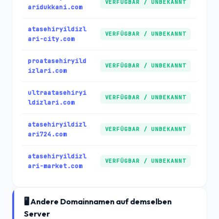
VERFÜGBAR / UNBEKANNT
aridukkani.com
atasehiryildizl
VERFÜGBAR / UNBEKANNT
ari-city.com
proatasehiryild
VERFÜGBAR / UNBEKANNT
izlari.com
ultraatasehiryi
VERFÜGBAR / UNBEKANNT
ldizlari.com
atasehiryildizl
VERFÜGBAR / UNBEKANNT
ari724.com
atasehiryildizl
VERFÜGBAR / UNBEKANNT
ari-market.com
🖥️ Andere Domainnamen auf demselben
Server