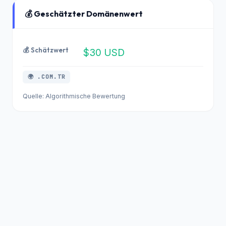
03.08.2026
m
4.146
💰 Geschätzter Domänenwert
5.2.8
sonmezmuh.com
03.08.2026
4.146
💰 Schätzwert
$30 USD
5.2.8
urunkoruma.com.tr
03.08.2026
4.146
🌍 .COM.TR
Quelle: Algorithmische Bewertung