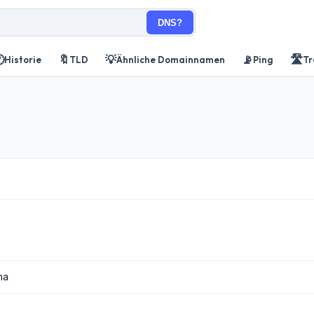
DNS?

🔖
💡
📡
🛣️
Historie
TLD
Ähnliche Domainnamen
Ping
Tr
ma