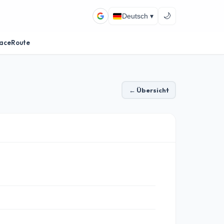
🌙
Deutsch ▾
aceRoute
← Übersicht