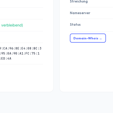
Streichung
Nameserver
Status
e verbleibend)
Domain-Whois →
9:CA:96:8E:E4:08:BC:3
:95:0A:90:A1:FC:75:1
:ED:4A