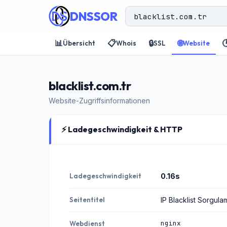
DNSSOR
📊
📋
🔒
🌐

Übersicht
Whois
SSL
Website
blacklist.com.tr
Website-Zugriffsinformationen
⚡ Ladegeschwindigkeit & HTTP
Ladegeschwindigkeit
0.16s
Seitentitel
IP Blacklist Sorgula
nginx
Webdienst