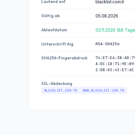
Lautend auf
blacklist.com.tr
Gültig ab
05.08.2026
Ablaufdatum
03.11.2026 (88 Tag
RSA-SHA256
Unterschrift Alg
74:E7:E6:3B:AD:7
SHA256-Fingerabdruck
A:DC:18:71:9E:B9
2:DB:02:42:E7:6C
SSL-Abdeckung
BLACKLIST.COM.TR
WWW.BLACKLIST.COM.TR