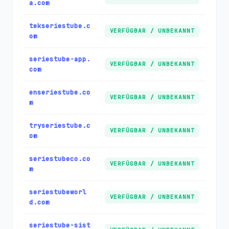
a.com
tekseriestube.c
VERFÜGBAR / UNBEKANNT
om
seriestube-app.
VERFÜGBAR / UNBEKANNT
com
enseriestube.co
VERFÜGBAR / UNBEKANNT
m
tryseriestube.c
VERFÜGBAR / UNBEKANNT
om
seriestubeco.co
VERFÜGBAR / UNBEKANNT
m
seriestubeworl
VERFÜGBAR / UNBEKANNT
d.com
seriestube-sist