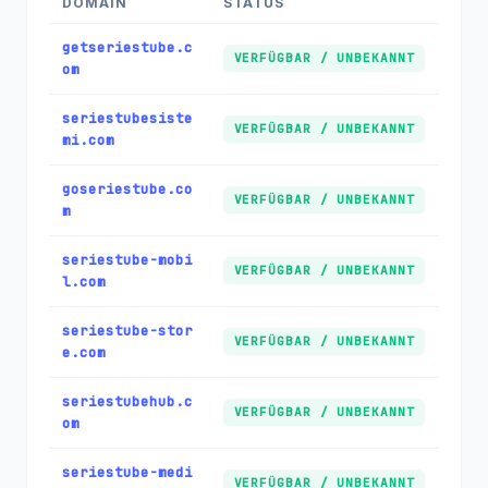
DOMAIN
STATUS
getseriestube.c
VERFÜGBAR / UNBEKANNT
om
seriestubesiste
VERFÜGBAR / UNBEKANNT
mi.com
goseriestube.co
VERFÜGBAR / UNBEKANNT
m
seriestube-mobi
VERFÜGBAR / UNBEKANNT
l.com
seriestube-stor
VERFÜGBAR / UNBEKANNT
e.com
seriestubehub.c
VERFÜGBAR / UNBEKANNT
om
seriestube-medi
VERFÜGBAR / UNBEKANNT