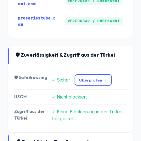
VERFÜGBAR / UNBEKANNT
emi.com
proseriestube.c
VERFÜGBAR / UNBEKANNT
om
🛡️ Zuverlässigkeit & Zugriff aus der Türkei
🛡️ SafeBrowsing
✓ Sicher -
Überprüfen →
USOM
✓ Nicht blockiert
Zugriff aus der
✓ Keine Blockierung in der Türkei
Türkei
festgestellt.