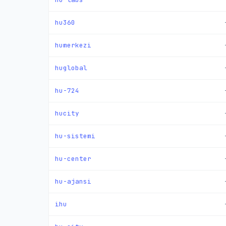
hu360
humerkezi
huglobal
hu-724
hucity
hu-sistemi
hu-center
hu-ajansi
ihu