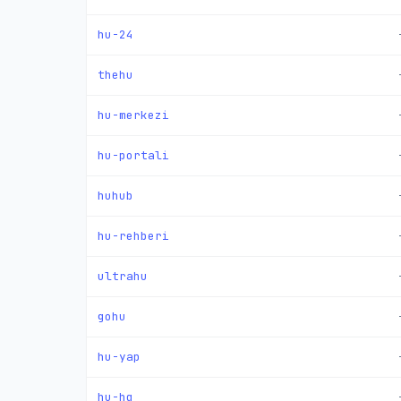
hu-24
thehu
hu-merkezi
hu-portali
huhub
hu-rehberi
ultrahu
gohu
hu-yap
hu-hq