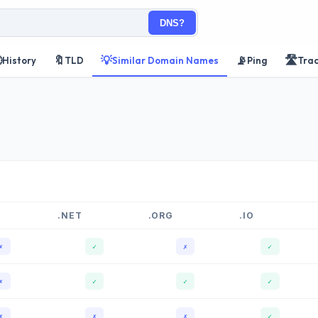
DNS?

🔖
💡
📡
🛣️
History
TLD
Similar Domain Names
Ping
Tra
.NET
.ORG
.IO
✗
✓
✗
✓
✗
✓
✓
✓
✗
✗
✗
✓