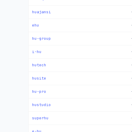
huajansi
ehu
hu-group
i-hu
hutech
husite
hu-pro
hustudio
superhu
e-hu