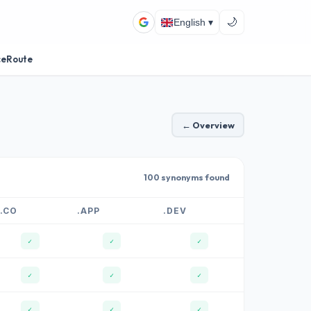
🌙
English ▾
ceRoute
← Overview
100 synonyms found
.CO
.APP
.DEV
✓
✓
✓
✓
✓
✓
✓
✓
✓