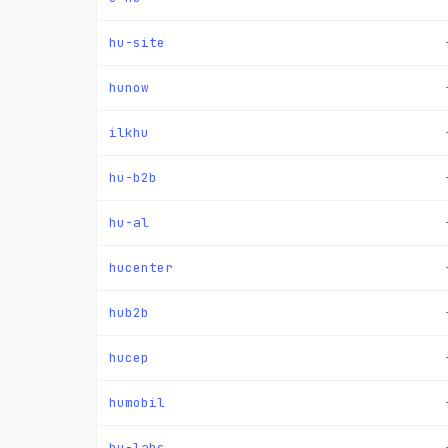
hu-site
hunow
ilkhu
hu-b2b
hu-al
hucenter
hub2b
hucep
humobil
hu-labs