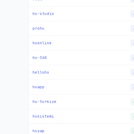
hu-studio
prohu
huonline
hu-360
hellohu
huapp
hu-turkiye
husistemi
huyap