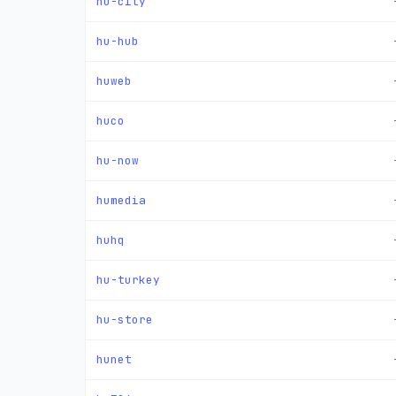
hu-city
hu-hub
huweb
huco
hu-now
humedia
huhq
hu-turkey
hu-store
hunet