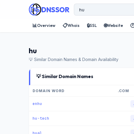
DNSSOR
📊
📋
🔒
🌐

Overview
Whois
SSL
Website
hu
💡 Similar Domain Names & Domain Availability
💡 Similar Domain Names
DOMAIN WORD
.COM
enhu
hu-tech
hual