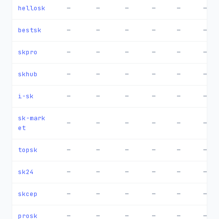
hellosk
—
—
—
—
—
—
bestsk
—
—
—
—
—
—
skpro
—
—
—
—
—
—
skhub
—
—
—
—
—
—
i-sk
—
—
—
—
—
—
sk-mark
—
—
—
—
—
—
et
topsk
—
—
—
—
—
—
sk24
—
—
—
—
—
—
skcep
—
—
—
—
—
—
prosk
—
—
—
—
—
—