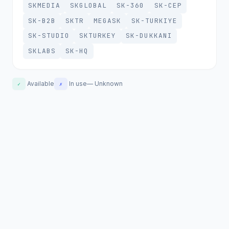
SKMEDIA
SKGLOBAL
SK-360
SK-CEP
SK-B2B
SKTR
MEGASK
SK-TURKIYE
SK-STUDIO
SKTURKEY
SK-DUKKANI
SKLABS
SK-HQ
Available
In use
—
Unknown
✓
✗