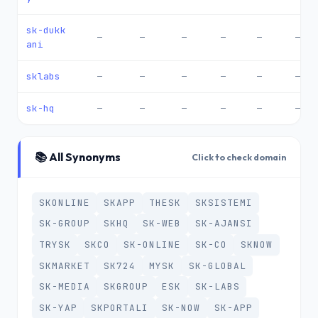
sk-dukk
—
—
—
—
—
—
ani
sklabs
—
—
—
—
—
—
sk-hq
—
—
—
—
—
—
📚 All Synonyms
Click to check domain
SKONLINE
SKAPP
THESK
SKSISTEMI
SK-GROUP
SKHQ
SK-WEB
SK-AJANSI
TRYSK
SKCO
SK-ONLINE
SK-CO
SKNOW
SKMARKET
SK724
MYSK
SK-GLOBAL
SK-MEDIA
SKGROUP
ESK
SK-LABS
SK-YAP
SKPORTALI
SK-NOW
SK-APP