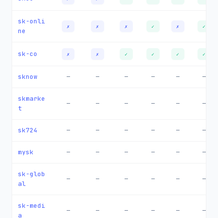
sk-onli
✗
✗
✗
✓
✗
✓
ne
sk-co
✗
✗
✓
✓
✓
✓
sknow
—
—
—
—
—
—
skmarke
—
—
—
—
—
—
t
sk724
—
—
—
—
—
—
mysk
—
—
—
—
—
—
sk-glob
—
—
—
—
—
—
al
sk-medi
—
—
—
—
—
—
a