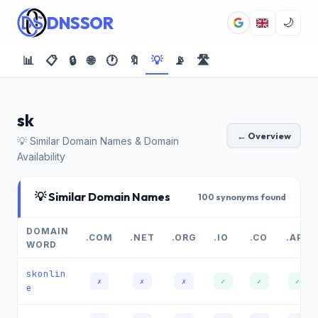
DNSSOR
🌙
📊
📋
🔒
🌐
🕐
🔖
💡
📡
🛣️
sk
← Overview
💡 Similar Domain Names & Domain
Availability
💡 Similar Domain Names
100 synonyms found
DOMAIN
.COM
.NET
.ORG
.IO
.CO
.APP
WORD
skonlin
✗
✗
✗
✓
✓
✓
e