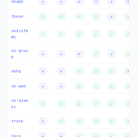
skapp
✗
✗
✗
✗
✗
✗
thesk
✓
✓
✓
✓
✗
✓
sksiste
✓
✓
✓
✓
✓
✓
mi
sk-grou
✗
✗
✗
✓
✗
✓
p
skhq
✗
✗
✓
✓
✓
✗
sk-web
✗
✗
✓
✓
✓
✓
sk-ajan
✓
✓
✓
✓
✓
✓
si
trysk
✗
✓
✓
✓
✓
✓
skco
✗
✗
✓
✓
✓
✓