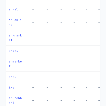
sr-al
—
—
—
—
—
—
sr-onli
—
—
—
—
—
—
ne
sr-mark
—
—
—
—
—
—
et
sr724
—
—
—
—
—
—
srmarke
—
—
—
—
—
—
t
sr24
—
—
—
—
—
—
i-sr
—
—
—
—
—
—
sr-rehb
—
—
—
—
—
—
eri