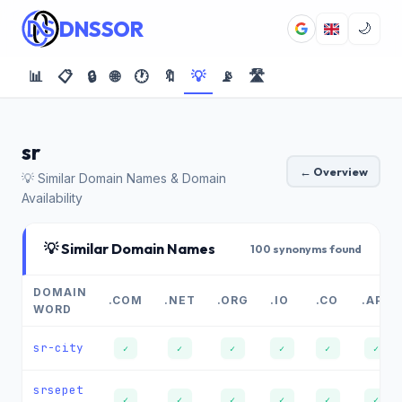
DNSSOR
🌙
📊
📋
🔒
🌐
🕐
🔖
💡
📡
🛣️
sr
← Overview
💡 Similar Domain Names & Domain
Availability
💡 Similar Domain Names
100 synonyms found
DOMAIN
.COM
.NET
.ORG
.IO
.CO
.APP
WORD
sr-city
✓
✓
✓
✓
✓
✓
srsepet
✓
✓
✓
✓
✓
✓