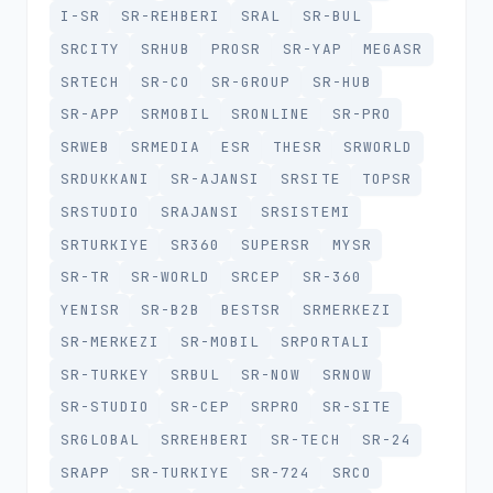
I-SR
SR-REHBERI
SRAL
SR-BUL
SRCITY
SRHUB
PROSR
SR-YAP
MEGASR
SRTECH
SR-CO
SR-GROUP
SR-HUB
SR-APP
SRMOBIL
SRONLINE
SR-PRO
SRWEB
SRMEDIA
ESR
THESR
SRWORLD
SRDUKKANI
SR-AJANSI
SRSITE
TOPSR
SRSTUDIO
SRAJANSI
SRSISTEMI
SRTURKIYE
SR360
SUPERSR
MYSR
SR-TR
SR-WORLD
SRCEP
SR-360
YENISR
SR-B2B
BESTSR
SRMERKEZI
SR-MERKEZI
SR-MOBIL
SRPORTALI
SR-TURKEY
SRBUL
SR-NOW
SRNOW
SR-STUDIO
SR-CEP
SRPRO
SR-SITE
SRGLOBAL
SRREHBERI
SR-TECH
SR-24
SRAPP
SR-TURKIYE
SR-724
SRCO