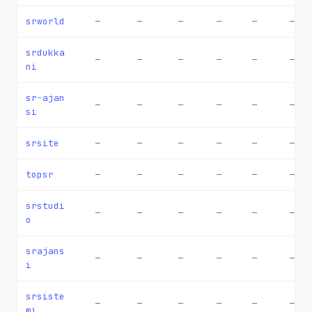
srworld
—
—
—
—
—
—
srdukka
—
—
—
—
—
—
ni
sr-ajan
—
—
—
—
—
—
si
srsite
—
—
—
—
—
—
topsr
—
—
—
—
—
—
srstudi
—
—
—
—
—
—
o
srajans
—
—
—
—
—
—
i
srsiste
—
—
—
—
—
—
mi