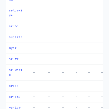
srturki
—
—
—
—
—
—
ye
sr360
—
—
—
—
—
—
supersr
—
—
—
—
—
—
mysr
—
—
—
—
—
—
sr-tr
—
—
—
—
—
—
sr-worl
—
—
—
—
—
—
d
srcep
—
—
—
—
—
—
sr-360
—
—
—
—
—
—
yenisr
—
—
—
—
—
—