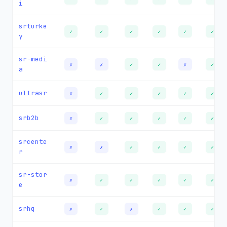
i
srturke
✓
✓
✓
✓
✓
✓
y
sr-medi
✗
✗
✓
✓
✗
✓
a
ultrasr
✗
✓
✓
✓
✓
✓
srb2b
✗
✓
✓
✓
✓
✓
srcente
✗
✗
✓
✓
✓
✓
r
sr-stor
✗
✓
✓
✓
✓
✓
e
srhq
✗
✓
✗
✓
✓
✓