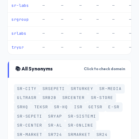
sr-labs
—
—
—
—
—
—
srgroup
—
—
—
—
—
—
srlabs
—
—
—
—
—
—
trysr
—
—
—
—
—
—
📚 All Synonyms
Click to check domain
SR-CITY
SRSEPETI
SRTURKEY
SR-MEDIA
ULTRASR
SRB2B
SRCENTER
SR-STORE
SRHQ
TEKSR
SR-HQ
ISR
GETSR
E-SR
SR-SEPETI
SRYAP
SR-SISTEMI
SR-CENTER
SR-AL
SR-ONLINE
SR-MARKET
SR724
SRMARKET
SR24