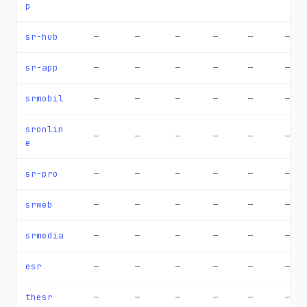
p
sr-hub
—
—
—
—
—
—
sr-app
—
—
—
—
—
—
srmobil
—
—
—
—
—
—
sronlin
—
—
—
—
—
—
e
sr-pro
—
—
—
—
—
—
srweb
—
—
—
—
—
—
srmedia
—
—
—
—
—
—
esr
—
—
—
—
—
—
thesr
—
—
—
—
—
—