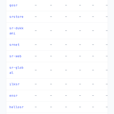
gosr
—
—
—
—
—
—
srstore
—
—
—
—
—
—
sr-dukk
—
—
—
—
—
—
ani
srnet
—
—
—
—
—
—
sr-web
—
—
—
—
—
—
sr-glob
—
—
—
—
—
—
al
ilksr
—
—
—
—
—
—
ensr
—
—
—
—
—
—
hellosr
—
—
—
—
—
—