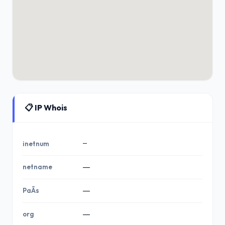
📋 IP Whois
—
inetnum
netname
—
PaÃ­s
—
org
—