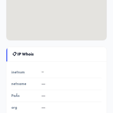
📋 IP Whois
—
inetnum
netname
—
PaÃ­s
—
org
—