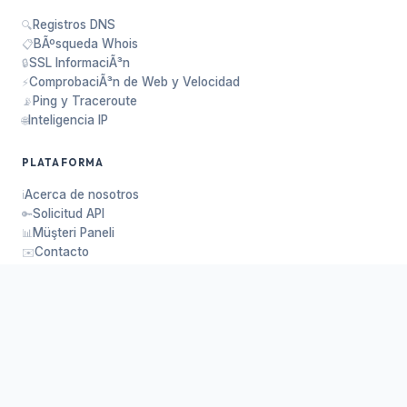
Registros DNS
🔍
BÃºsqueda Whois
📋
SSL InformaciÃ³n
🔒
ComprobaciÃ³n de Web y Velocidad
⚡
Ping y Traceroute
📡
Inteligencia IP
🌐
PLATAFORMA
Acerca de nosotros
ℹ️
Solicitud API
🔑
Müşteri Paneli
📊
Contacto
✉️
Privacidad
🛡️
Donar
❤️
© 2026
DNSSOR
— dnssor.com. Reservados todos los
derechos.
Privacidad
Solicitud API
Contacto
❤️ Donar