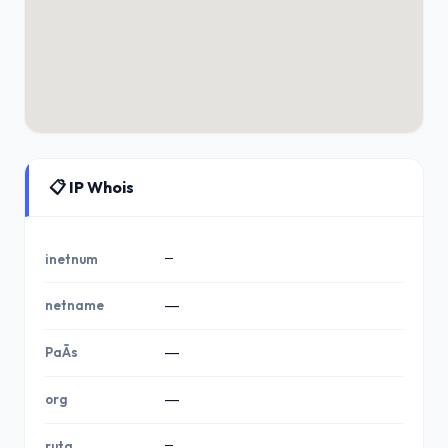
📋 IP Whois
—
inetnum
netname
—
PaÃ­s
—
org
—
—
ruta