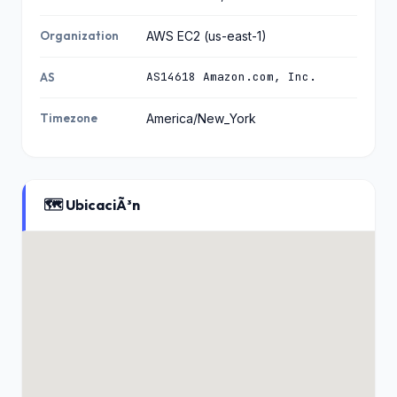
Organization
AWS EC2 (us-east-1)
AS14618 Amazon.com, Inc.
AS
Timezone
America/New_York
🗺️ UbicaciÃ³n