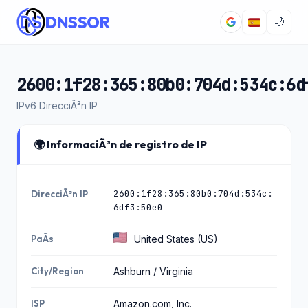
DNSSOR
🌙
2600:1f28:365:80b0:704d:534c:6d
IPv6 DirecciÃ³n IP
🌍 InformaciÃ³n de registro de IP
2600:1f28:365:80b0:704d:534c:
DirecciÃ³n IP
6df3:50e0
PaÃ­s
United States (US)
City/Region
Ashburn / Virginia
ISP
Amazon.com, Inc.