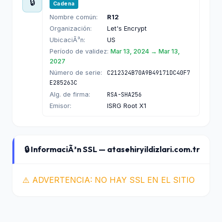
🔒
Cadena
Nombre común:
R12
Organización:
Let's Encrypt
UbicaciÃ³n:
US
Período de validez:
Mar 13, 2024 → Mar 13,
2027
Número de serie:
C212324B70A9B49171DC40F7
E285263C
Alg. de firma:
RSA-SHA256
Emisor:
ISRG Root X1
🔒 InformaciÃ³n SSL — atasehiryildizlari.com.tr
⚠️ ADVERTENCIA: NO HAY SSL EN EL SITIO