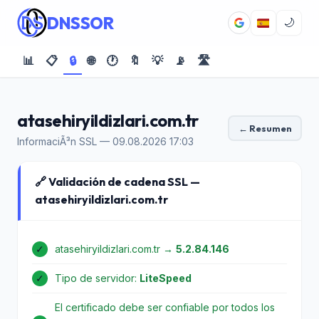
DNSSOR
🌙
📊
📋
🔒
🌐
🕐
🔖
💡
📡
🛣️
atasehiryildizlari.com.tr
← Resumen
InformaciÃ³n SSL — 09.08.2026 17:03
🔗 Validación de cadena SSL —
atasehiryildizlari.com.tr
✓
atasehiryildizlari.com.tr →
5.2.84.146
✓
Tipo de servidor:
LiteSpeed
El certificado debe ser confiable por todos los