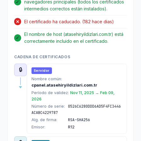
✓
navegadores principales (todos los certificados
intermedios correctos están instalados).
✕
El certificado ha caducado. (182 hace dias)
El nombre de host (atasehiryildizlari.com.tr) está
✓
correctamente incluido en el certificado.
CADENA DE CERTIFICADOS
🔒
Servidor
Nombre común:
cpanel.atasehiryildizlari.com.tr
Período de validez:
Nov 11, 2025 → Feb 09,
2026
Número de serie:
0526C6280DDD6AD5F4FC3446
ACABC4229787
Alg. de firma:
RSA-SHA256
Emisor:
R12