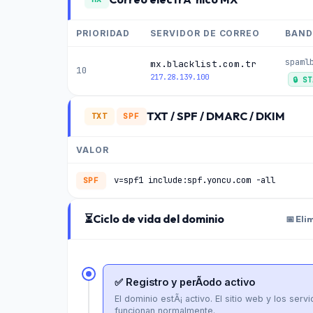
PRIORIDAD
SERVIDOR DE CORREO
BAND
spaml
mx.blacklist.com.tr
10
217.28.139.100
🔒 S
TXT / SPF / DMARC / DKIM
TXT
SPF
VALOR
v=spf1 include:spf.yoncu.com -all
SPF
⏳
Ciclo de vida del dominio
📅 Eli
✅ Registro y perÃ­odo activo
El dominio estÃ¡ activo. El sitio web y los serv
funcionan normalmente.