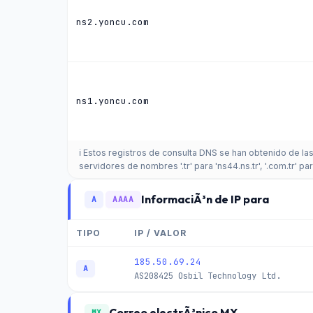
ns2.yoncu.com
ns1.yoncu.com
ℹ️ Estos registros de consulta DNS se han obtenido de la
servidores de nombres '.tr' para 'ns44.ns.tr', '.com.tr' par
InformaciÃ³n de IP para
A
AAAA
TIPO
IP / VALOR
185.50.69.24
A
AS208425
Osbil Technology Ltd.
Correo electrÃ³nico MX
MX