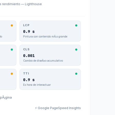
e rendimiento — Lighthouse
LCP
0.9 s
do
Pintura con contenido mÃ¡s grande
CLS
0.001
Cambio de diseÃ±o acumulativo
TTI
0.9 s
Es hora de interactuar
 pÃ¡gina
⚡ Google PageSpeed Insights