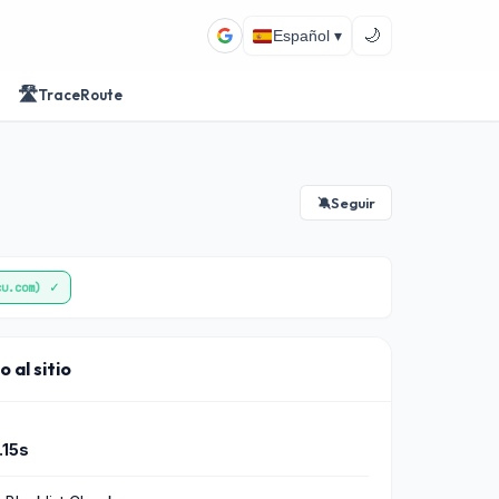
🌙
Español ▾
🛣️
TraceRoute
Seguir
🔕
✓
cu.com)
 al sitio
.15s