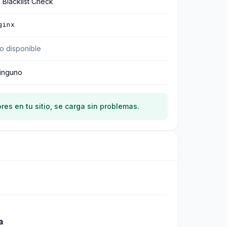
P Blacklist Check
ginx
o disponible
inguno
res en tu sitio, se carga sin problemas.
a