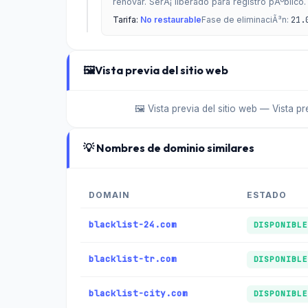
renovar. SerÃ¡ liberado para registro pÃºblico.
Tarifa:
No restaurable
Fase de eliminaciÃ³n:
21.
🖼️
Vista previa del sitio web
🖼️ Vista previa del sitio web — Vista p
💡 Nombres de dominio similares
DOMAIN
ESTADO
blacklist-24.com
DISPONIBLE
blacklist-tr.com
DISPONIBLE
blacklist-city.com
DISPONIBLE