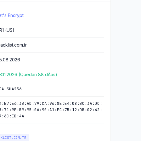
et's Encrypt
R1 (US)
lacklist.com.tr
5.08.2026
3.11.2026 (Quedan 88 dÃ­as)
SA-SHA256
4:E7:E6:3B:AD:79:CA:96:8E:E4:08:BC:3A:DC:
8:71:9E:B9:95:0A:90:A1:FC:75:12:DB:02:42:
7:6C:ED:4A
CKLIST.COM.TR