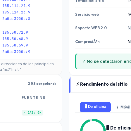
TÃ­tulo del sitio
I
185.114.21.9
185.114.23.9
n
Servicio web
2a0a:3900::8
Soporte WEB 2.0
N
185.50.71.9
185.50.68.9
CompresiÃ³n
N
185.50.69.9
2a0a:3900::9
✓ No se detectaron erro
s direcciones de los principales
a 'ns71.ns.tr'
⚡ Rendimiento del sitio
2 NS sorgulandı
FUENTE NS
🖥️ De oficina
📱 Móvil
✓ 2/2: OK
🖥️ De oficin