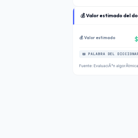
💰 Valor estimado del d
💰 Valor estimado
📖 PALABRA DEL DICCIONA
Fuente: EvaluaciÃ³n algorÃ­tmic