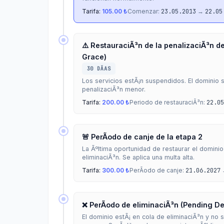
Tarifa:
105.00 ₺
Comenzar:
23.05.2013
→
22.05
⚠️ RestauraciÃ³n de la penalizaciÃ³n de
Grace)
30 DÃ­AS
Los servicios estÃ¡n suspendidos. El dominio 
penalizaciÃ³n menor.
Tarifa:
200.00 ₺
Periodo de restauraciÃ³n:
22.05
🚨 PerÃ­odo de canje de la etapa 2
La Ãºltima oportunidad de restaurar el dominio
eliminaciÃ³n. Se aplica una multa alta.
Tarifa:
300.00 ₺
PerÃ­odo de canje:
21.06.2027
❌ PerÃ­odo de eliminaciÃ³n (Pending De
El dominio estÃ¡ en cola de eliminaciÃ³n y no 