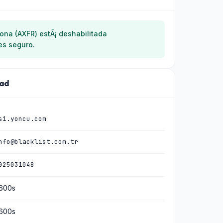
zona (AXFR) estÃ¡ deshabilitada
es seguro.
dad
s1.yoncu.com
nfo@blacklist.com.tr
025031048
600s
600s