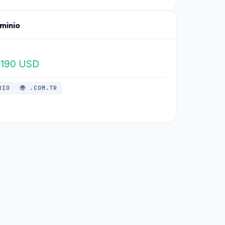
ominio
$190 USD
RIO
🌍 .COM.TR
a