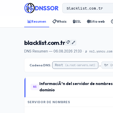
DNSSOR
📊
📋
🔒
🌐

Resumen
Whois
SSL
Sitio web
blacklist.com.tr
📋
🔗
DNS Resumen — 06.08.2026 21:33 ·
📡 ns1.yoncu.com
Root
tr
Cadena DNS:
→
(a.root-servers.net)
(
InformaciÃ³n del servidor de nombres
NS
dominio
SERVIDOR DE NOMBRES