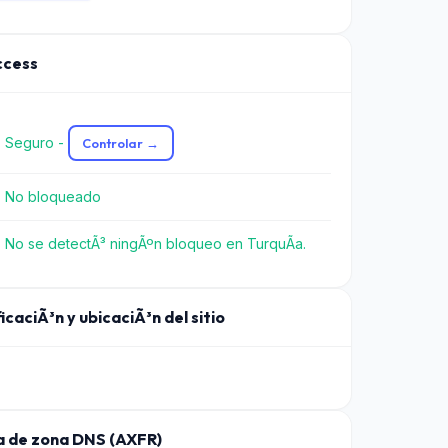
Access
 Seguro -
Controlar →
 No bloqueado
 No se detectÃ³ ningÃºn bloqueo en TurquÃ­a.
icaciÃ³n y ubicaciÃ³n del sitio
a de zona DNS (AXFR)