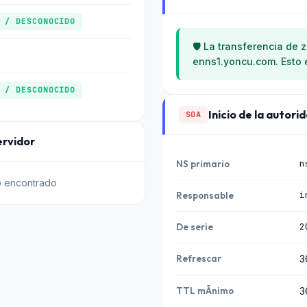
 / DESCONOCIDO
🛡️ La transferencia de 
enns1.yoncu.com. Esto 
 / DESCONOCIDO
Inicio de la autori
SOA
ervidor
n
NS primario
no encontrado
i
Responsable
2
De serie
Refrescar
3
TTL mÃ­nimo
3