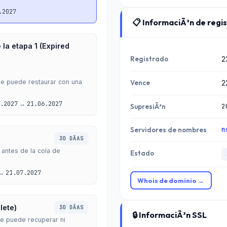
.2027
📋 InformaciÃ³n de regi
 la etapa 1 (Expired
Registrado
2
se puede restaurar con una
Vence
2
.2027
→
21.06.2027
2
SupresiÃ³n
n
Servidores de nombres
30 DÃ­AS
 antes de la cola de
Estado
→
21.07.2027
Whois de dominio →
lete)
30 DÃ­AS
🔒 InformaciÃ³n SSL
se puede recuperar ni