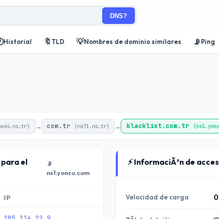
DNS?

🔖
💡
📡
Historial
TLD
Nombres de dominio similares
Ping
com.tr
blacklist.com.tr
→
→
ns44.ns.tr)
(ns71.ns.tr)
(ns1.yon
 para el
⚡ InformaciÃ³n de acceso
📡
ns1.yoncu.com
Velocidad de carga
0
IP
185.114.22.9