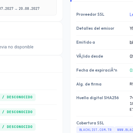
07.2027
→
20.08.2027
Proveedor SSL
L
Detalles del emisor
Y
Emitido a
b
revia no disponible
VÃ¡lido desde
0
Fecha de expiraciÃ³n
0
R
Alg. de firma
 / DESCONOCIDO
7
Huella digital SHA256
1
E
 / DESCONOCIDO
Cobertura SSL
 / DESCONOCIDO
BLACKLIST.COM.TR
WWW.BLA