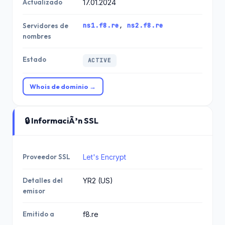
Actualizado
17.01.2024
ns1.f8.re
,
ns2.f8.re
Servidores de
nombres
Estado
ACTIVE
Whois de dominio →
🔒 InformaciÃ³n SSL
Proveedor SSL
Let's Encrypt
Detalles del
YR2 (US)
emisor
Emitido a
f8.re