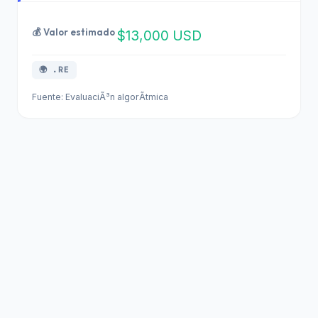
💰 Valor estimado
$13,000 USD
🌍 .RE
Fuente: EvaluaciÃ³n algorÃ­tmica