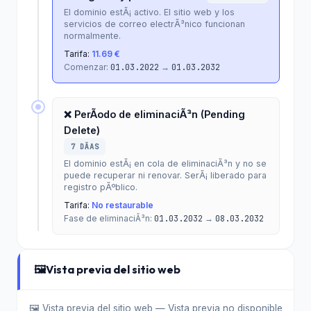
El dominio estÃ¡ activo. El sitio web y los
servicios de correo electrÃ³nico funcionan
normalmente.
Tarifa:
11.69 €
Comenzar:
01.03.2022
→
01.03.2032
❌ PerÃ­odo de eliminaciÃ³n (Pending
Delete)
7 DÃ­AS
El dominio estÃ¡ en cola de eliminaciÃ³n y no se
puede recuperar ni renovar. SerÃ¡ liberado para
registro pÃºblico.
Tarifa:
No restaurable
Fase de eliminaciÃ³n:
01.03.2032
→
08.03.2032
🖼️
Vista previa del sitio web
🖼️ Vista previa del sitio web — Vista previa no disponible