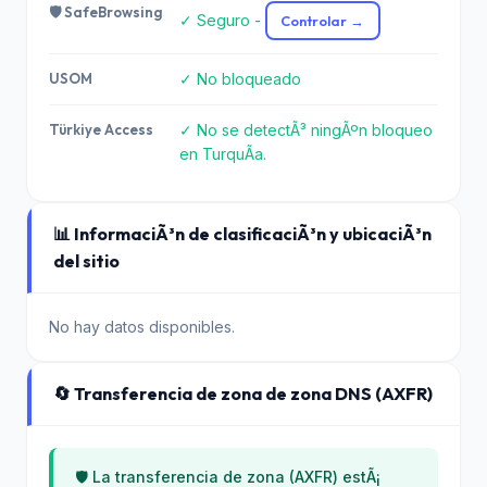
🛡️ SafeBrowsing
✓ Seguro -
Controlar →
USOM
✓ No bloqueado
Türkiye Access
✓ No se detectÃ³ ningÃºn bloqueo
en TurquÃ­a.
📊 InformaciÃ³n de clasificaciÃ³n y ubicaciÃ³n
del sitio
No hay datos disponibles.
🔄 Transferencia de zona de zona DNS (AXFR)
🛡️ La transferencia de zona (AXFR) estÃ¡