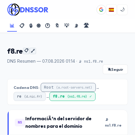
DNSSOR
🌙
📊
📋
🔒
🌐
🕐
🔖
💡
📡
🛣️
f8.re
📋
🔗
DNS Resumen — 07.08.2026 01:14 ·
📡 ns1.f8.re
Seguir
🔕
Root
Cadena DNS:
→
(a.root-servers.net)
re
f8.re
✓
→
(d.nic.fr)
(ns1.f8.re)
InformaciÃ³n del servidor de
📡
NS
nombres para el dominio
ns1.f8.re