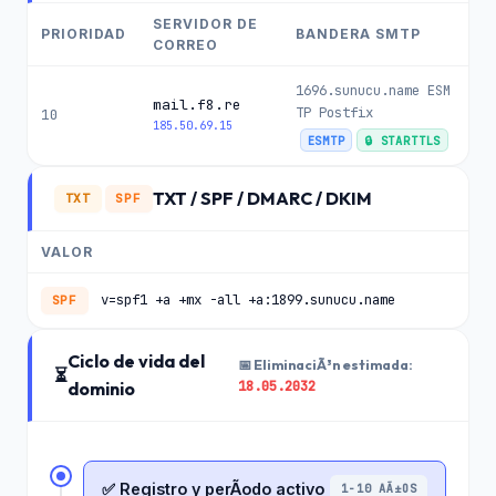
SERVIDOR DE
PRIORIDAD
BANDERA SMTP
CORREO
1696.sunucu.name ESM
mail.f8.re
TP Postfix
10
185.50.69.15
ESMTP
🔒 STARTTLS
TXT / SPF / DMARC / DKIM
TXT
SPF
VALOR
v=spf1 +a +mx -all +a:1899.sunucu.name
SPF
Ciclo de vida del
📅 EliminaciÃ³n estimada:
⏳
18.05.2032
dominio
✅ Registro y perÃ­odo activo
1-10 AÃ±OS