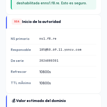
deshabilitada enns1.f8.re. Esto es seguro.
Inicio de la autoridad
SOA
ns1.f8.re
NS primario
185@50.69.11.yoncu.com
Responsable
2026080301
De serie
Refrescar
10800s
TTL mÃ­nimo
10800s
💰 Valor estimado del dominio