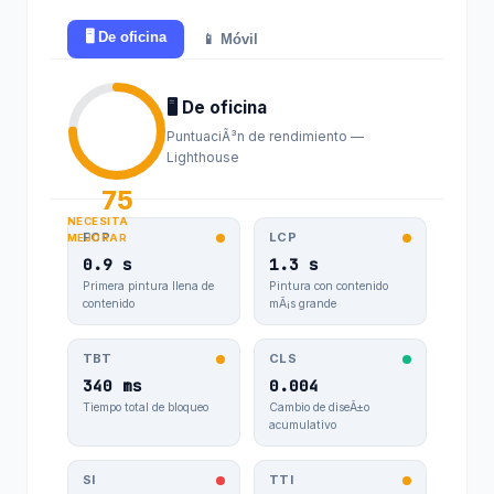
🖥️ De oficina
📱 Móvil
🖥️ De oficina
PuntuaciÃ³n de rendimiento —
Lighthouse
75
NECESITA
FCP
LCP
MEJORAR
0.9 s
1.3 s
Primera pintura llena de
Pintura con contenido
contenido
mÃ¡s grande
TBT
CLS
340 ms
0.004
Tiempo total de bloqueo
Cambio de diseÃ±o
acumulativo
SI
TTI