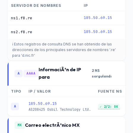
SERVIDOR DE NOMBRES
IP
185.50.69.15
ns1.f8.re
185.50.69.15
ns2.f8.re
ℹ️ Estos registros de consulta DNS se han obtenido de las
direcciones de los principales servidores de nombres '.re'
para 'd.nic.fr'
InformaciÃ³n de IP
2 NS
A
AAAA
para
sorgulandı
TIPO
IP / VALOR
FUENTE NS
185.50.69.15
A
✓ 2/2: OK
AS208425
Osbil Technology Ltd.
Correo electrÃ³nico MX
MX