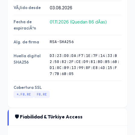
VÃ¡lido desde
03.08.2026
Fecha de
01.11.2026 (Quedan 86 dÃ­as)
expiraciÃ³n
RSA-SHA256
Alg. de firma
D3:23:D0:DA:F7:1E:7F:14:33:B
Huella digital
2:50:82:2F:CE:D9:81:BD:B5:6B:
SHA256
D1:8C:B9:13:99:8F:E8:4D:15:F
7:7B:6B:05
Cobertura SSL
*.F8.RE
F8.RE
🛡️ Fiabilidad & Türkiye Access