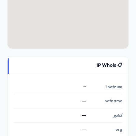
📋 IP Whois
—
inetnum
—
netname
کشور
—
—
org