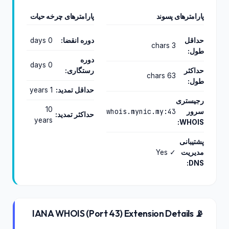
پارامترهای پسوند
پارامترهای چرخه حیات
حداقل
دوره انقضا:
0 days
3 chars
طول:
دوره
0 days
حداکثر
رستگاری:
63 chars
طول:
حداقل تمدید:
1 years
رجیستری
10
whois.mynic.my:43
سرور
حداکثر تمدید:
years
WHOIS:
پشتیبانی
مدیریت
✓ Yes
DNS:
📡 IANA WHOIS (Port 43) Extension Details