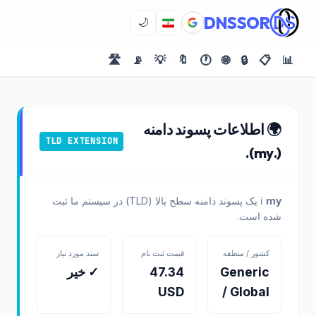
DNSSOR
🌙
🛣️
📡
💡
🔖
🕐
🌐
🔒
📋
📊
🌍 اطلاعات پسوند دامنه
TLD EXTENSION
(.my).
my
ℹ️
یک پسوند دامنه سطح بالا (TLD) در سیستم ما ثبت
شده است.
کشور / منطقه
قیمت ثبت نام
سند مورد نیاز
Generic
47.34
✓ خیر
USD
/ Global