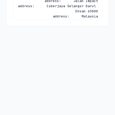
address:      Cyberjaya Selangor Darul 
e-mail:       
dnsadmin@mynic.my
address:      Level 3, Tower 2, Menara 
address:      Cyberjaya Selangor Darul 
e-mail:       
dnsadmin@mynic.my
nserver:      A.MYNIC.CENTRALNIC-
DNS.COM 194.169.218.114 