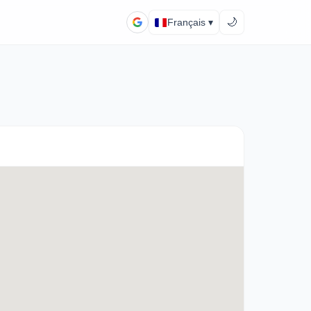
🌙
Français ▾