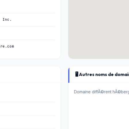
, Inc.
are.com
🖥️ Autres noms de doma
Domaine diffÃ©rent hÃ©berg