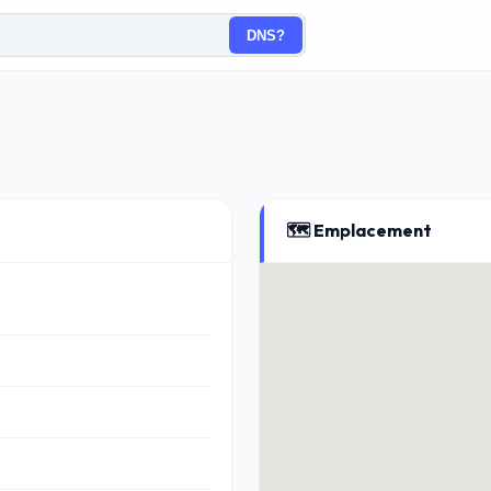
DNS?
🗺️ Emplacement