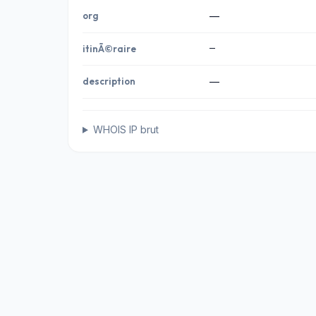
org
—
—
itinÃ©raire
description
—
WHOIS IP brut