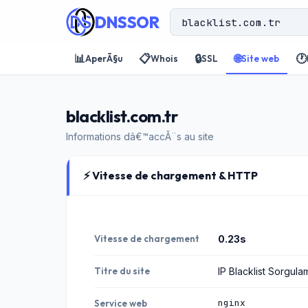
DNSSOR
📊
📋
🔒
🌐
🕐
AperÃ§u
Whois
SSL
Site web
blacklist.com.tr
Informations dâ€™accÃ¨s au site
⚡ Vitesse de chargement & HTTP
Vitesse de chargement
0.23s
Titre du site
IP Blacklist Sorgula
nginx
Service web