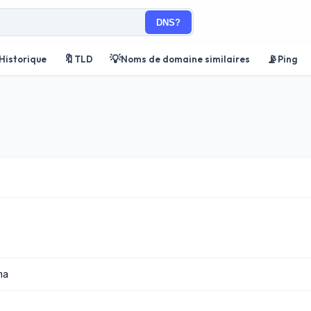
DNS?
🔖
💡
📡
Historique
TLD
Noms de domaine similaires
Ping
ma