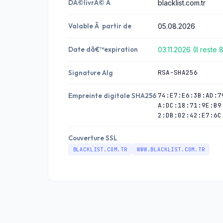
DÃ©livrÃ© Ã
blacklist.com.tr
Valable Ã partir de
05.08.2026
Date dâ€™expiration
03.11.2026 (Il reste 
RSA-SHA256
Signature Alg
74:E7:E6:3B:AD:7
Empreinte digitale SHA256
A:DC:18:71:9E:B9
2:DB:02:42:E7:6C
Couverture SSL
BLACKLIST.COM.TR
WWW.BLACKLIST.COM.TR