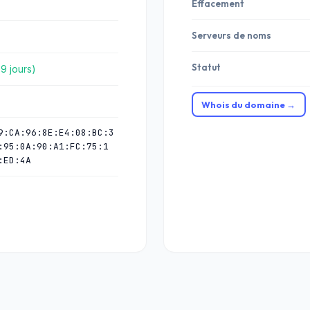
Effacement
Serveurs de noms
Statut
89 jours)
Whois du domaine →
9:CA:96:8E:E4:08:BC:3
:95:0A:90:A1:FC:75:1
:ED:4A