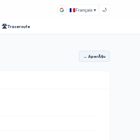
🌙
Français ▾
🛣️
Traceroute
← AperÃ§u