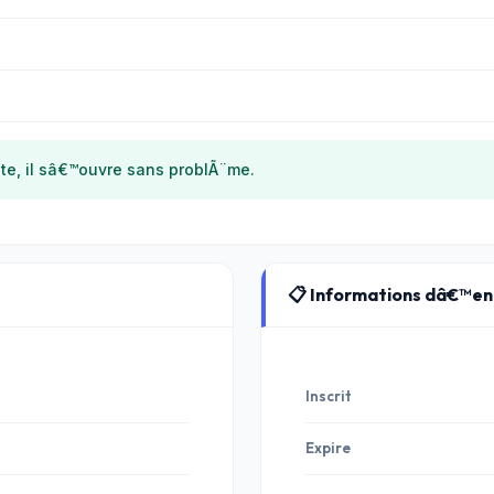
te, il sâ€™ouvre sans problÃ¨me.
📋 Informations dâ€™e
Inscrit
Expire