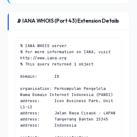
📡 IANA WHOIS (Port 43) Extension Details
% IANA WHOIS server

% for more information on IANA, visit 
http://www.iana.org

% This query returned 1 object

domain:       ID

organisation: Perkumpulan Pengelola 
Nama Domain Internet Indonesia (PANDI)

address:      Icon Business Park, Unit 
L1-L2

address:      Jalan Raya Cisauk - LAPAN

address:      Tangerang Banten 15345

address:      Indonesia
