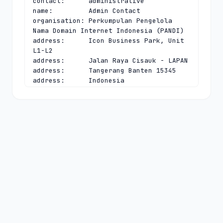
contact:      administrative

name:         Admin Contact

organisation: Perkumpulan Pengelola 
Nama Domain Internet Indonesia (PANDI)

address:      Icon Business Park, Unit 
L1-L2

address:      Jalan Raya Cisauk - LAPAN

address:      Tangerang Banten 15345

address:      Indonesia

phone:        +62 21 30055777

fax-no:       +62 21 3005 5789

e-mail:       
admin@pandi.id
contact:      technical

name:         Tech Contact

organisation: Perkumpulan Pengelola 
Nama Domain Internet Indonesia (PANDI)

address:      Icon Business Park, Unit 
L1-L2

address:      Jalan Raya Cisauk - LAPAN

address:      Tangerang Banten 15345

address:      Indonesia

phone:        +62 21 30055777
