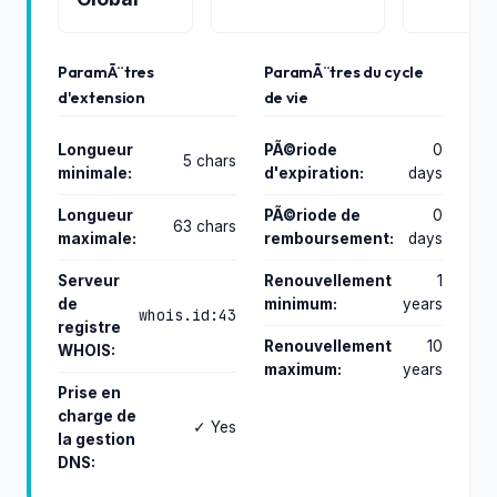
ParamÃ¨tres
ParamÃ¨tres du cycle
d'extension
de vie
Longueur
PÃ©riode
0
5 chars
minimale:
d'expiration:
days
Longueur
PÃ©riode de
0
63 chars
maximale:
remboursement:
days
Serveur
Renouvellement
1
de
minimum:
years
whois.id:43
registre
Renouvellement
10
WHOIS:
maximum:
years
Prise en
charge de
✓ Yes
la gestion
DNS: