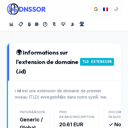
DNSSOR
🌙
📊
📋
🔒
🌐
🕐
🔖
💡
📡
🛣️
🌍 Informations sur
l'extension de domaine
TLD EXTENSION
(.id)
ℹ️
id
est une extension de domaine de premier
niveau (TLD) enregistrÃ©e dans notre systÃ¨me.
PAYS/RÃ©GION
PRIX
DOCUMENT
Â€‹Â€‹D'INSCRIPTION
REQUIS
Generic /
20.61 EUR
✓ Non
Global