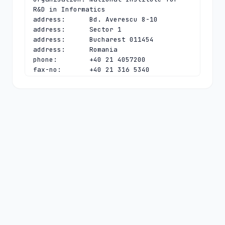
R&D in Informatics

address:      Bd. Averescu 8-10

address:      Sector 1

address:      Bucharest 011454

address:      Romania

phone:        +40 21 4057200

fax-no:       +40 21 316 5340

e-mail:       
ionut@rotld.ro
contact:      technical

name:         .ro TLD Tech Contact

organisation: National Institute for 
R&D in Informatics

address:      Bd. Averescu 8-10

address:      Sector 1

address:      Bucharest 011454

address:      Romania

phone:        +40 21 4057200

fax-no:       +40 21 316 1084

e-mail:       
dns@rotld.ro
nserver:      DNS-AT.ROTLD.RO 