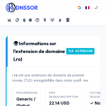
DNSSOR
🌙
📊
📋
🔒
🌐
🕐
🔖
💡
📡
🛣️
🌍 Informations sur
l'extension de domaine
TLD EXTENSION
(.ro)
ℹ️
ro
est une extension de domaine de premier
niveau (TLD) enregistrÃ©e dans notre systÃ¨me.
PAYS/RÃ©GION
PRIX
DOCUMENT
Â€‹Â€‹D'INSCRIPTION
REQUIS
Generic /
22.14 USD
✓ Non
Global