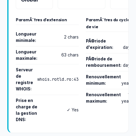
ParamÃ¨tres d'extension
ParamÃ¨tres du cycle
de vie
Longueur
2 chars
minimale:
PÃ©riode
0
d'expiration:
days
Longueur
63 chars
maximale:
PÃ©riode de
0
remboursement:
days
Serveur
de
Renouvellement
1
whois.rotld.ro:43
registre
minimum:
years
WHOIS:
Renouvellement
10
Prise en
maximum:
years
charge de
✓ Yes
la gestion
DNS: