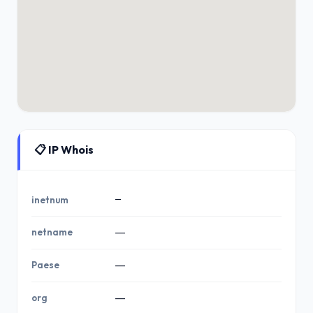
📋 IP Whois
—
inetnum
netname
—
Paese
—
org
—