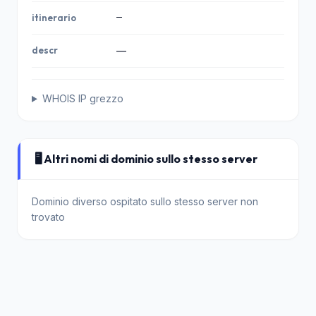
—
itinerario
descr
—
WHOIS IP grezzo
🖥️ Altri nomi di dominio sullo stesso server
Dominio diverso ospitato sullo stesso server non
trovato