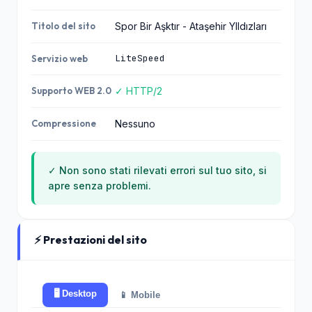
retorik.net
09.08.2026
84.1
46
Titolo del sito
Spor Bir Aşktır - Ataşehir YIldızları
5.2.
LiteSpeed
Servizio web
protan.net.tr
09.08.2026
84.1
46
Supporto WEB 2.0
✓ HTTP/2
5.2.
Compressione
Nessuno
aksuskimya.com
09.08.2026
84.1
46
5.2.
✓ Non sono stati rilevati errori sul tuo sito, si
ersankop.com.t
09.08.2026
84.1
apre senza problemi.
r
46
5.2.
ggstudio.com.t
⚡ Prestazioni del sito
09.08.2026
84.1
r
46
5.2.
🖥️ Desktop
📱 Mobile
airmadz.com
09.08.2026
84.1
46