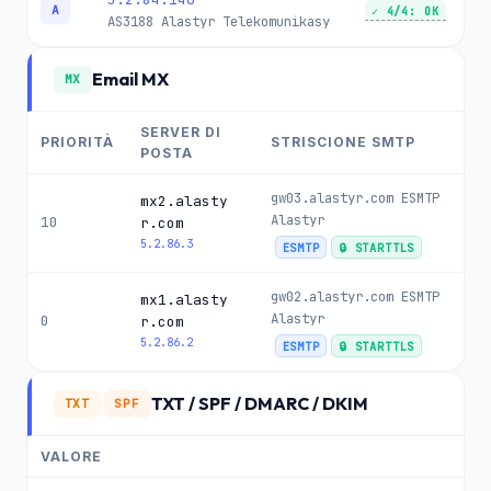
A
✓ 4/4: OK
AS3188
Alastyr Telekomunikasy
Email MX
MX
SERVER DI
PRIORITÀ
STRISCIONE SMTP
POSTA
gw03.alastyr.com ESMTP
mx2.alasty
Alastyr
10
r.com
5.2.86.3
ESMTP
🔒 STARTTLS
gw02.alastyr.com ESMTP
mx1.alasty
Alastyr
0
r.com
5.2.86.2
ESMTP
🔒 STARTTLS
TXT / SPF / DMARC / DKIM
TXT
SPF
VALORE