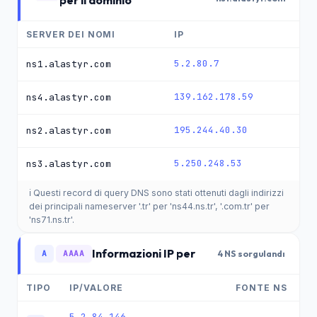
per il dominio
SERVER DEI NOMI
IP
5.2.80.7
ns1.alastyr.com
139.162.178.59
ns4.alastyr.com
195.244.40.30
ns2.alastyr.com
5.250.248.53
ns3.alastyr.com
ℹ️ Questi record di query DNS sono stati ottenuti dagli indirizzi
dei principali nameserver '.tr' per 'ns44.ns.tr', '.com.tr' per
'ns71.ns.tr'.
Informazioni IP per
A
AAAA
4 NS sorgulandı
TIPO
IP/VALORE
FONTE NS
5.2.84.146