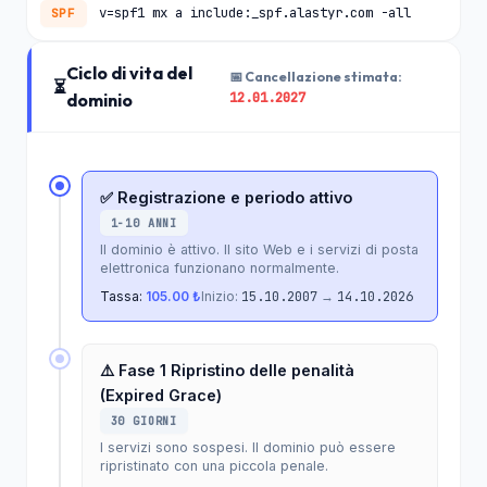
v=spf1 mx a include:_spf.alastyr.com -all
SPF
Ciclo di vita del
📅 Cancellazione stimata:
⏳
12.01.2027
dominio
✅ Registrazione e periodo attivo
1-10 ANNI
Il dominio è attivo. Il sito Web e i servizi di posta
elettronica funzionano normalmente.
Tassa:
105.00 ₺
Inizio:
15.10.2007
→
14.10.2026
⚠️ Fase 1 Ripristino delle penalità
(Expired Grace)
30 GIORNI
I servizi sono sospesi. Il dominio può essere
ripristinato con una piccola penale.