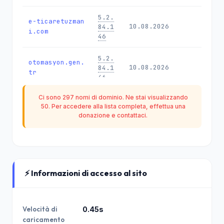
5.2.
e-ticaretuzman
10.08.2026
84.1
i.com
46
5.2.
otomasyon.gen.
10.08.2026
84.1
tr
46
Ci sono 297 nomi di dominio. Ne stai visualizzando
5.2.
50. Per accedere alla lista completa, effettua una
acarkalite.com
10.08.2026
84.1
donazione
e contattaci.
46
5.2.
uzmancelikkap
10.08.2026
84.1
i.com.tr
46
⚡ Informazioni di accesso al sito
5.2.
yarencarpet.co
09.08.2026
84.1
m
46
Velocità di
0.45s
caricamento
5.2.