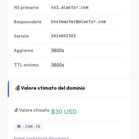
46
ns1.alastyr.com
NS primaria
5.2.
face2face.com.
hostmaster@alastyr.com
Responsabile
06.08.2026
84.1
tr
46
2026052302
Seriale
5.2.
hizalet.com.tr
06.08.2026
84.1
Aggiorna
3600s
46
TTL minimo
3600s
5.2.
anipent.com
06.08.2026
84.1
46
💰 Valore stimato del dominio
5.2.
emitmuhendisli
06.08.2026
84.1
k.com.tr
46
💰 Valore stimato
$30 USD
5.2.
linktr.org
05.08.2026
84.1
🌍 .COM.TR
46
Fonte: valutazione algoritmica