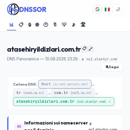
DNSSOR
🌙
📊
📋
🔒
🌐
🕐
🔖
💡
📡
🛣️
atasehiryildizlari.com.tr
📋
🔗
DNS Panoramica — 10.08.2026 23:28 ·
📡 ns1.alastyr.com
Segui
🔕
Root
Catena DNS:
→
(a.root-servers.net)
tr
com.tr
→
→
(ns44.ns.tr)
(ns71.ns.tr)
atasehiryildizlari.com.tr
✓
(ns1.alastyr.com)
Informazioni sui nameserver
📡
NS
ns1.alastyr.com