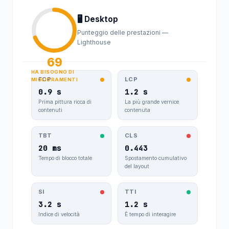
🖥️ Desktop
5.2.
worldrubin.co
09.08.2026
84.1
Punteggio delle prestazioni —
m.tr
46
Lighthouse
69
5.2.
mobilasansoriz
09.08.2026
84.1
HA BISOGNO DI
mir.com
FCP
LCP
MIGLIORAMENTI
46
0.9 s
1.2 s
Prima pittura ricca di
La più grande vernice
5.2.
contenuti
contenuta
ideali.tr
09.08.2026
84.1
46
TBT
CLS
5.2.
20 ms
0.443
kompresor.net
08.08.2026
84.1
Tempo di blocco totale
Spostamento cumulativo
46
del layout
5.2.
gursugrup.com.
SI
TTI
08.08.2026
84.1
tr
3.2 s
1.2 s
46
Indice di velocità
È tempo di interagire