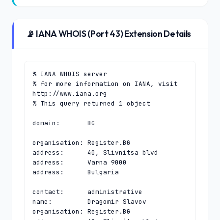
📡 IANA WHOIS (Port 43) Extension Details
% IANA WHOIS server

% for more information on IANA, visit 
http://www.iana.org

% This query returned 1 object

domain:       BG

organisation: Register.BG

address:      40, Slivnitsa blvd

address:      Varna 9000

address:      Bulgaria

contact:      administrative

name:         Dragomir Slavov

organisation: Register.BG
