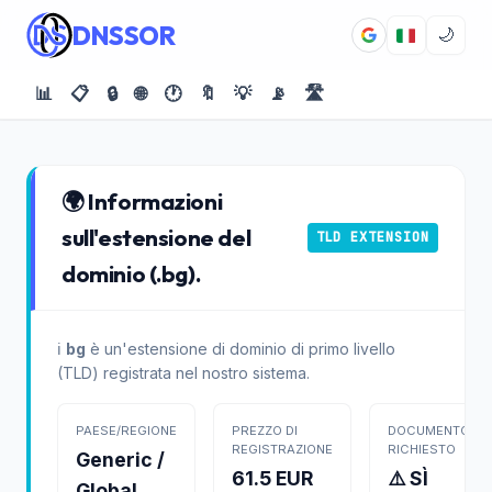
DNSSOR
🌙
📊
📋
🔒
🌐
🕐
🔖
💡
📡
🛣️
🌍 Informazioni
sull'estensione del
TLD EXTENSION
dominio (.bg).
ℹ️
bg
è un'estensione di dominio di primo livello
(TLD) registrata nel nostro sistema.
PAESE/REGIONE
PREZZO DI
DOCUMENTO
REGISTRAZIONE
RICHIESTO
Generic /
61.5 EUR
⚠️ SÌ
Global