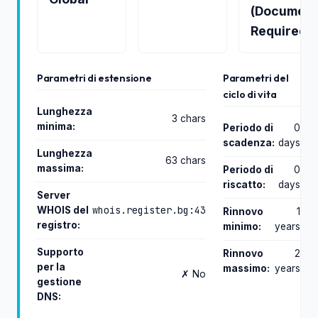
(Document
Required)
Parametri di estensione
Parametri del
ciclo di vita
Lunghezza
3 chars
minima:
Periodo di
0
scadenza:
days
Lunghezza
63 chars
massima:
Periodo di
0
riscatto:
days
Server
whois.register.bg:43
WHOIS del
Rinnovo
1
registro:
minimo:
years
Supporto
Rinnovo
2
per la
massimo:
years
✗ No
gestione
DNS: