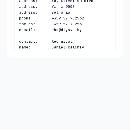
address:      40, Slivnitsa blvd

address:      Varna 9000

address:      Bulgaria

phone:        +359 52 702562

fax-no:       +359 52 702561

e-mail:       
dhs@digsys.bg
contact:      technical

name:         Daniel Kalchev

organisation: Register.BG

address:      40, Slivnitsa blvd

address:      Varna 9000

address:      Bulgaria

phone:        +359 52 702563

fax-no:       +359 52 702561

e-mail:       
daniel@digsys.bg
nserver:      A.NIC.BG 192.92.129.99 
2a02:6a80:0:0:192:92:129:99

nserver:      B.NIC.BG 193.68.3.232 
2a02:6a80:0:0:193:68:3:232

nserver:      C.NIC.BG 193.68.99.99 
2a02:6a80:0:0:193:68:99:99
