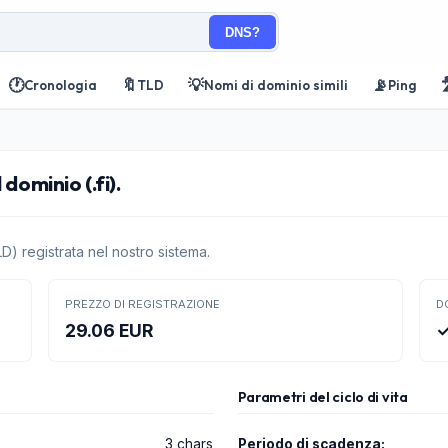
DNS?
🕐
🔖
💡
📡

Cronologia
TLD
Nomi di dominio simili
Ping
dominio (.fi).
D) registrata nel nostro sistema.
PREZZO DI REGISTRAZIONE
D
29.06 EUR
Parametri del ciclo di vita
3 chars
Periodo di scadenza: