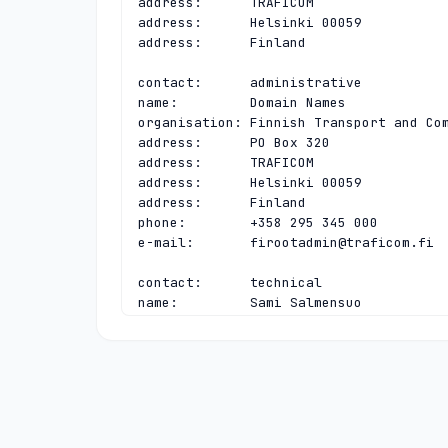
address:      TRAFICOM

address:      Helsinki 00059

address:      Finland

contact:      administrative

name:         Domain Names

organisation: Finnish Transport and Com
address:      PO Box 320

address:      TRAFICOM

address:      Helsinki 00059

address:      Finland

phone:        +358 295 345 000

e-mail:       
firootadmin@traficom.fi
contact:      technical

name:         Sami Salmensuo

organisation: Finnish Transport and Com
address:      PO Box 320

address:      TRAFICOM

address:      Helsinki 00059

address:      Finland

phone:        +358 295 345 000

e-mail:       
firootadmin@traficom.fi