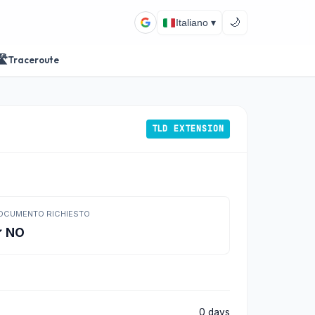
🌙
Italiano ▾
️
Traceroute
TLD EXTENSION
OCUMENTO RICHIESTO
✓ NO
0 days