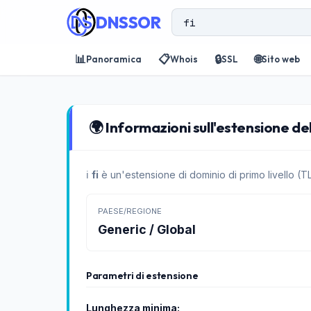
DNSSOR
📊
📋
🔒
🌐
Panoramica
Whois
SSL
Sito web
🌍 Informazioni sull'estensione del 
ℹ️
fi
è un'estensione di dominio di primo livello (TL
PAESE/REGIONE
Generic / Global
Parametri di estensione
Lunghezza minima: