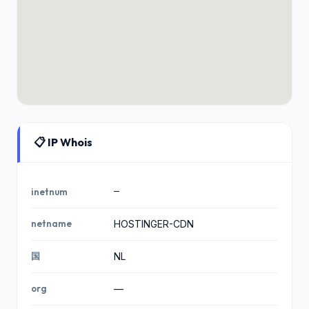
📋 IP Whois
—
inetnum
netname
HOSTINGER-CDN
国
NL
org
—