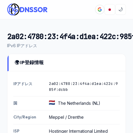
DNSSOR
🌙
2a02:4780:23:4f4a:d1ea:422c:985
IPv6 IPアドレス
🌍 IP登録情報
2a02:4780:23:4f4a:d1ea:422c:9
IPアドレス
85f:dcbb
国
The Netherlands (NL)
City/Region
Meppel / Drenthe
ISP
Hostinger International Limited