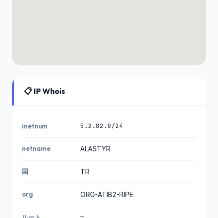
📋 IP Whois
5.2.82.0/24
inetnum
netname
ALASTYR
国
TR
org
ORG-ATIB2-RIPE
—
ルート