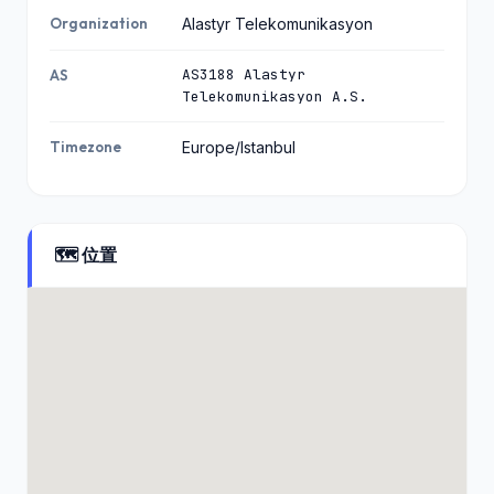
Organization
Alastyr Telekomunikasyon
AS3188 Alastyr
AS
Telekomunikasyon A.S.
Timezone
Europe/Istanbul
🗺️ 位置