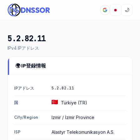
DNSSOR
🌙
5.2.82.11
IPv4 IPアドレス
🌍 IP登録情報
5.2.82.11
IPアドレス
国
Türkiye (TR)
City/Region
Izmir / İzmir Province
ISP
Alastyr Telekomunikasyon A.S.