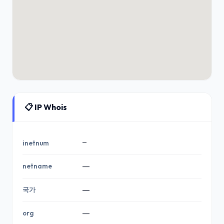
📋 IP Whois
—
inetnum
netname
—
국가
—
org
—