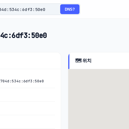
DNS?
4c:6df3:50e0
🗺️ 위치
:704d:534c:6df3:50e0
)