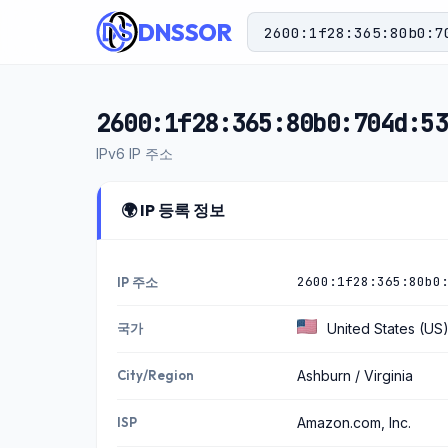
DNSSOR
2600:1f28:365:80b0:704d:53
IPv6 IP 주소
🌍 IP 등록 정보
2600:1f28:365:80b0
IP 주소
국가
United States (US
City/Region
Ashburn / Virginia
ISP
Amazon.com, Inc.