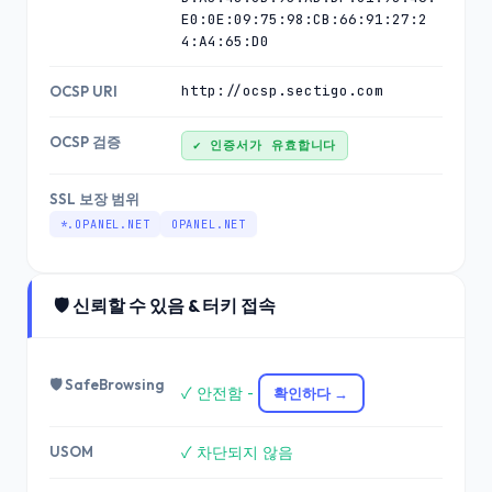
E0:0E:09:75:98:CB:66:91:27:2
4:A4:65:D0
http://ocsp.sectigo.com
OCSP URI
OCSP 검증
✔ 인증서가 유효합니다
SSL 보장 범위
*.OPANEL.NET
OPANEL.NET
🛡️ 신뢰할 수 있음 & 터키 접속
🛡️ SafeBrowsing
✓ 안전함 -
확인하다 →
USOM
✓ 차단되지 않음