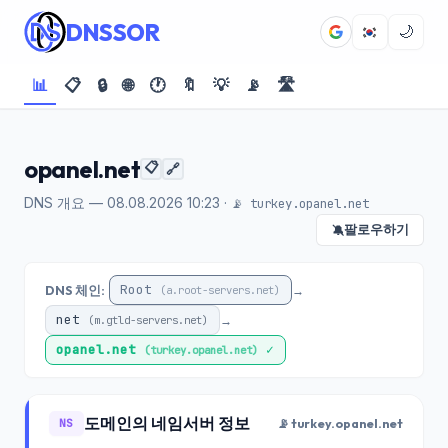
DNSSOR
🌙
📊
📋
🔒
🌐
🕐
🔖
💡
📡
🛣️
opanel.net
📋
🔗
DNS 개요 — 08.08.2026 10:23 ·
📡 turkey.opanel.net
팔로우하기
🔕
Root
DNS 체인:
→
(a.root-servers.net)
net
→
(m.gtld-servers.net)
opanel.net
✓
(turkey.opanel.net)
도메인의 네임서버 정보
NS
📡 turkey.opanel.net