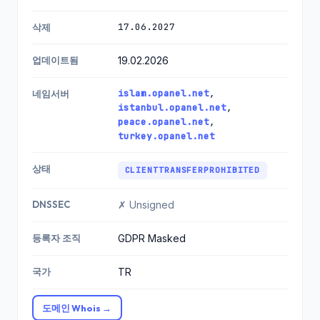
17.06.2027
삭제
업데이트됨
19.02.2026
islam.opanel.net
,
네임서버
istanbul.opanel.net
,
peace.opanel.net
,
turkey.opanel.net
상태
CLIENTTRANSFERPROHIBITED
DNSSEC
✗ Unsigned
등록자 조직
GDPR Masked
국가
TR
도메인 Whois →