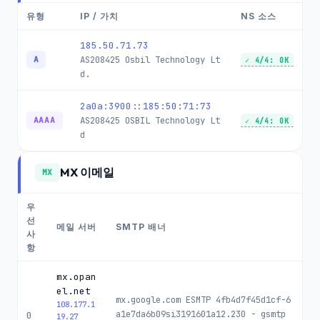
유형
IP / 가치
NS 소스
185.50.71.73
AS208425
Osbil Technology Lt
A
✓ 4/4: OK
d.
2a0a:3900::185:50:71:73
AS208425
OSBIL Technology Lt
AAAA
✓ 4/4: OK
d
MX 이메일
MX
우
선
메일 서버
SMTP 배너
사
항
mx.opan
el.net
mx.google.com ESMTP 4fb4d7f45d1cf-6
108.177.1
a1e7da6b09si3191601a12.230 - gsmtp
0
19.27