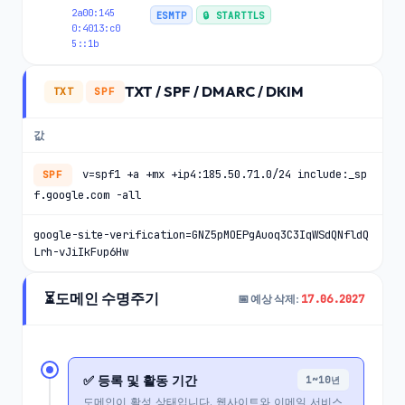
2a00:145
ESMTP
🔒 STARTTLS
0:4013:c0
5::1b
TXT / SPF / DMARC / DKIM
TXT
SPF
값
v=spf1 +a +mx +ip4:185.50.71.0/24 include:_sp
SPF
f.google.com -all
google-site-verification=GNZ5pMOEPgAuoq3C3IqWSdQNfldQ
Lrh-vJiIkFup6Hw
⏳
도메인 수명주기
17.06.2027
📅 예상 삭제:
✅ 등록 및 활동 기간
1~10년
도메인이 활성 상태입니다. 웹사이트와 이메일 서비스