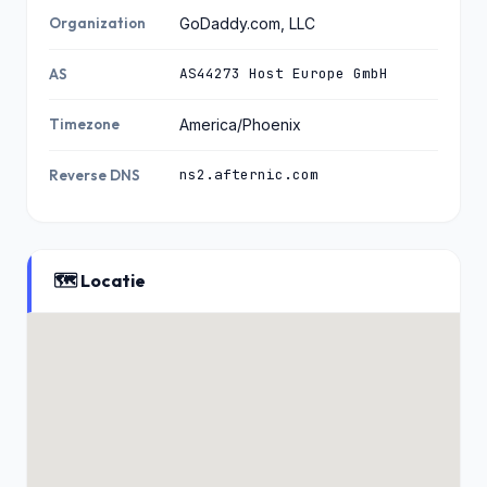
Organization
GoDaddy.com, LLC
AS44273 Host Europe GmbH
AS
Timezone
America/Phoenix
ns2.afternic.com
Reverse DNS
🗺️ Locatie