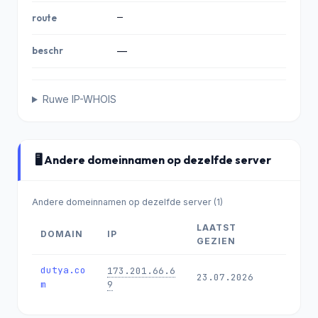
—
route
beschr
—
Ruwe IP-WHOIS
🖥️ Andere domeinnamen op dezelfde server
Andere domeinnamen op dezelfde server (1)
LAATST
DOMAIN
IP
GEZIEN
dutya.co
173.201.66.6
23.07.2026
m
9