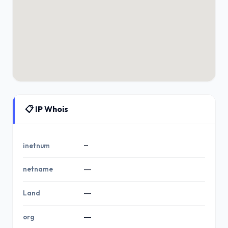
📋 IP Whois
—
inetnum
netname
—
Land
—
org
—