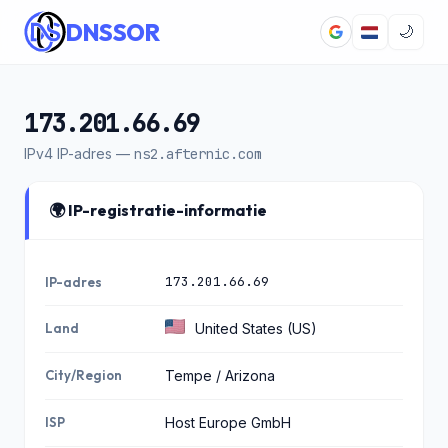
DNSSOR
🌙
173.201.66.69
IPv4 IP-adres —
ns2.afternic.com
🌍 IP-registratie-informatie
173.201.66.69
IP-adres
Land
United States (US)
City/Region
Tempe / Arizona
ISP
Host Europe GmbH