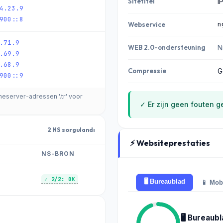
Sitetitel
I
4.23.9
900::8
n
Webservice
.71.9
WEB 2.0-ondersteuning
N
.69.9
.68.9
Compressie
G
900::9
eserver-adressen '.tr' voor
✓ Er zijn geen fouten g
2 NS sorgulandı
⚡ Websiteprestaties
NS-BRON
✓ 2/2: OK
🖥️ Bureaublad
📱 Mob
🖥️ Bureaub