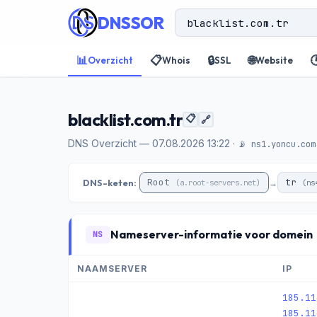
DNSSOR
📊
📋
🔒
🌐

Overzicht
Whois
SSL
Website
blacklist.com.tr
📋
🔗
DNS Overzicht — 07.08.2026 13:22 ·
📡 ns1.yoncu.com
Root
tr
DNS-keten:
→
(a.root-servers.net)
(ns
Nameserver-informatie voor domein
NS
NAAMSERVER
IP
185.11
185.11