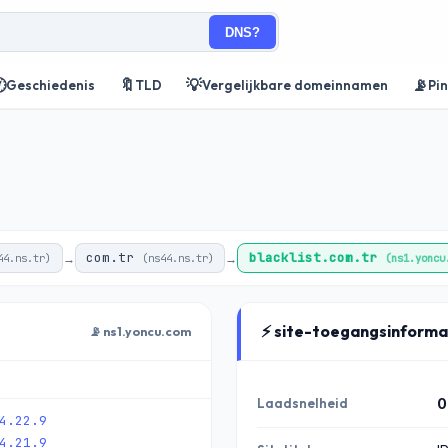
DNS?

🔖
💡
📡
Geschiedenis
TLD
Vergelijkbare domeinnamen
Pi
com.tr
blacklist.com.tr
→
→
44.ns.tr)
(ns44.ns.tr)
(ns1.yoncu
⚡ site-toegangsinforma
📡 ns1.yoncu.com
Laadsnelheid
0
4.22.9
4.21.9