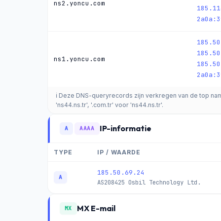
ns2.yoncu.com
185.11
2a0a:3
185.50
185.50
ns1.yoncu.com
185.50
2a0a:3
ℹ️ Deze DNS-queryrecords zijn verkregen van de top nam
'ns44.ns.tr', '.com.tr' voor 'ns44.ns.tr'.
IP-informatie
A
AAAA
TYPE
IP / WAARDE
185.50.69.24
A
AS208425
Osbil Technology Ltd.
MX E-mail
MX