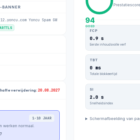
Prestatiescor
-BANNER
94
b12.yoncu.com Yoncu Spam GW
GOED
TARTTLS
FCP
0.9 s
Eerste inhoudsvolle verf
TBT
0 ms
Totale blokkeertijd
SI
20.08.2027
hatte verwijdering:
2.0 s
Snelheidsindex
1-10 JAAR
Schermafbeelding van pa
en werken normaal.
7