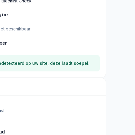
P Blacklist Check
ginx
iet beschikbaar
een
edetecteerd op uw site; deze laadt soepel.
iel
lad