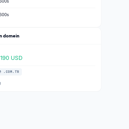
600s
600s
n domein
$190 USD
 .COM.TR
g