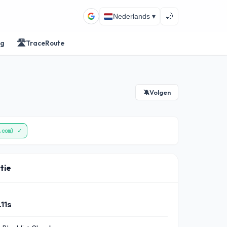
🌙
Nederlands ▾
🛣️
ng
TraceRoute
Volgen
🔕
✓
.com)
tie
.11s