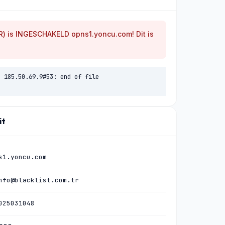
R) is INGESCHAKELD opns1.yoncu.com! Dit is
 185.50.69.9#53: end of file

it
s1.yoncu.com
nfo@blacklist.com.tr
025031048