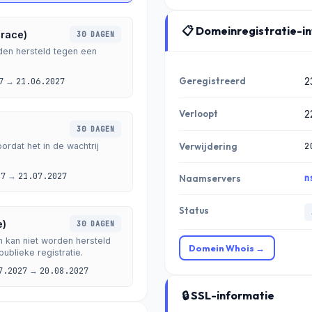
📋 Domeinregistratie-i
Grace)
30 DAGEN
den hersteld tegen een
Geregistreerd
2
7
→
21.06.2027
Verloopt
2
30 DAGEN
2
ordat het in de wachtrij
Verwijdering
27
→
21.07.2027
n
Naamservers
Status
e)
30 DAGEN
n kan niet worden hersteld
Domein Whois →
ublieke registratie.
7.2027
→
20.08.2027
🔒 SSL-informatie