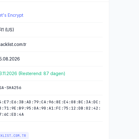
et's Encrypt
R1 (US)
lacklist.com.tr
5.08.2026
3.11.2026 (Resterend: 87 dagen)
SA-SHA256
4:E7:E6:3B:AD:79:CA:96:8E:E4:08:BC:3A:DC:
8:71:9E:B9:95:0A:90:A1:FC:75:12:DB:02:42:
7:6C:ED:4A
CKLIST.COM.TR