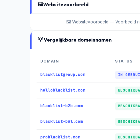
🖼️
Websitevoorbeeld
🖼️ Websitevoorbeeld — Voorbeeld n
💡 Vergelijkbare domeinnamen
DOMAIN
STATUS
blacklistgroup.com
IN GEBRU
helloblacklist.com
BESCHIKB
blacklist-b2b.com
BESCHIKB
blacklist-bul.com
BESCHIKB
problacklist.com
BESCHIKB