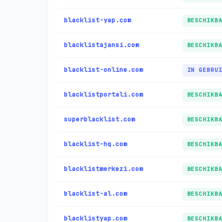
blacklist-yap.com
BESCHIKB
blacklistajansi.com
BESCHIKB
blacklist-online.com
IN GEBRU
blacklistportali.com
BESCHIKB
superblacklist.com
BESCHIKB
blacklist-hq.com
BESCHIKB
blacklistmerkezi.com
BESCHIKB
blacklist-al.com
BESCHIKB
blacklistyap.com
BESCHIKB