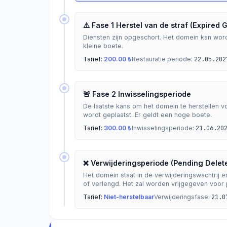
⚠️ Fase 1 Herstel van de straf (Expired 
Diensten zijn opgeschort. Het domein kan wor
kleine boete.
Tarief:
200.00 ₺
Restauratie periode:
22.05.202
🚨 Fase 2 Inwisselingsperiode
De laatste kans om het domein te herstellen vo
wordt geplaatst. Er geldt een hoge boete.
Tarief:
300.00 ₺
Inwisselingsperiode:
21.06.20
❌ Verwijderingsperiode (Pending Delet
Het domein staat in de verwijderingswachtrij e
of verlengd. Het zal worden vrijgegeven voor p
Tarief:
Niet-herstelbaar
Verwijderingsfase:
21.0