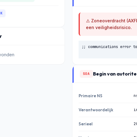
IK
⚠️ Zoneoverdracht (AXF
een veiligheidsrisico.
r
;; communications error to
evonden
Begin van autorite
SOA
n
Primaire NS
i
Verantwoordelijk
2
Serieel