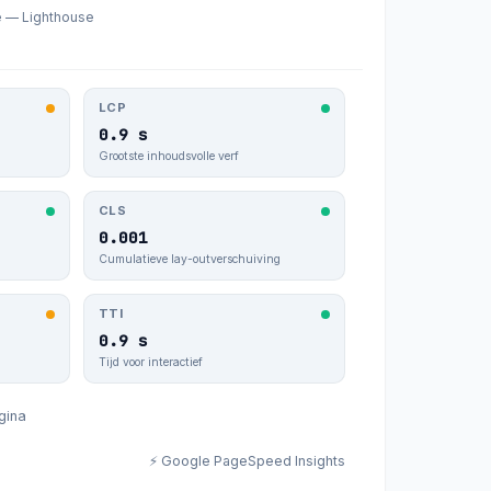
e — Lighthouse
LCP
0.9 s
Grootste inhoudsvolle verf
CLS
0.001
Cumulatieve lay-outverschuiving
TTI
0.9 s
Tijd voor interactief
gina
⚡ Google PageSpeed Insights