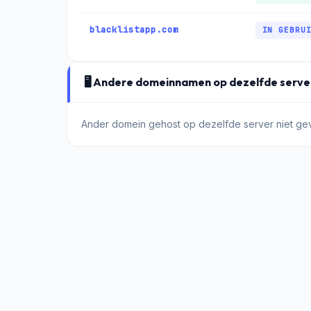
blacklistapp.com
IN GEBRU
🖥️ Andere domeinnamen op dezelfde serve
Ander domein gehost op dezelfde server niet g