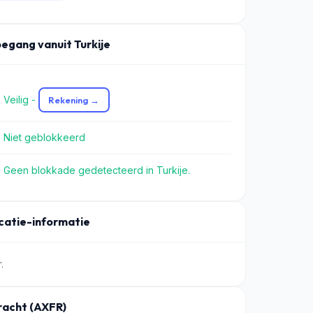
oegang vanuit Turkije
 Veilig -
Rekening →
 Niet geblokkeerd
 Geen blokkade gedetecteerd in Turkije.
ocatie-informatie
.
acht (AXFR)