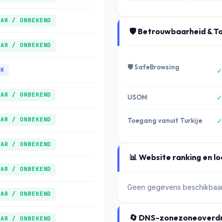
AAR / ONBEKEND
🛡️ Betrouwbaarheid & T
AAR / ONBEKEND
🛡️ SafeBrowsing
✓
IK
AAR / ONBEKEND
USOM
✓
AAR / ONBEKEND
Toegang vanuit Turkije
✓
AAR / ONBEKEND
📊 Website ranking en l
AAR / ONBEKEND
Geen gegevens beschikbaar
AAR / ONBEKEND
🔄 DNS-zonezoneoverdr
AAR / ONBEKEND