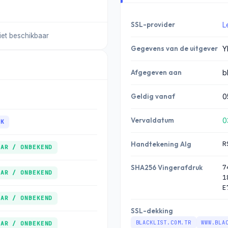
SSL-provider
L
iet beschikbaar
Gegevens van de uitgever
Y
Afgegeven aan
b
Geldig vanaf
0
Vervaldatum
0
IK
R
Handtekening Alg
AAR / ONBEKEND
7
SHA256 Vingerafdruk
AAR / ONBEKEND
1
E
AAR / ONBEKEND
SSL-dekking
BLACKLIST.COM.TR
WWW.BLA
AAR / ONBEKEND