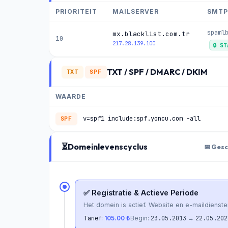
PRIORITEIT
MAILSERVER
SMTP
spaml
mx.blacklist.com.tr
10
217.28.139.100
🔒 S
TXT / SPF / DMARC / DKIM
TXT
SPF
WAARDE
v=spf1 include:spf.yoncu.com -all
SPF
⏳
Domeinlevenscyclus
📅 Gesc
✅ Registratie & Actieve Periode
Het domein is actief. Website en e-maildienst
Tarief:
105.00 ₺
Begin:
23.05.2013
→
22.05.202