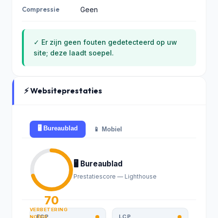
Compressie
Geen
✓ Er zijn geen fouten gedetecteerd op uw
site; deze laadt soepel.
⚡ Websiteprestaties
🖥️ Bureaublad
📱 Mobiel
🖥️ Bureaublad
Prestatiescore — Lighthouse
70
VERBETERING
FCP
LCP
NODIG