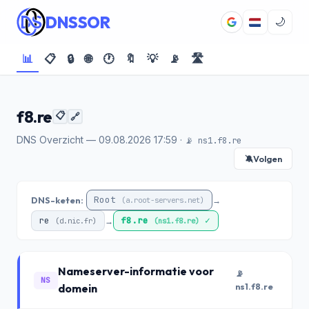
DNSSOR
🌙
📊
📋
🔒
🌐
🕐
🔖
💡
📡
🛣️
f8.re
📋
🔗
DNS Overzicht — 09.08.2026 17:59 ·
📡 ns1.f8.re
Volgen
🔕
Root
DNS-keten:
→
(a.root-servers.net)
re
f8.re
✓
→
(d.nic.fr)
(ns1.f8.re)
Nameserver-informatie voor
📡
NS
domein
ns1.f8.re