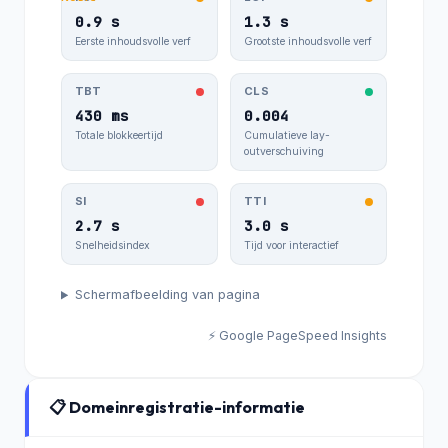
0.9 s
1.3 s
Eerste inhoudsvolle verf
Grootste inhoudsvolle verf
TBT
CLS
430 ms
0.004
Totale blokkeertijd
Cumulatieve lay-
outverschuiving
SI
TTI
2.7 s
3.0 s
Snelheidsindex
Tijd voor interactief
Schermafbeelding van pagina
⚡ Google PageSpeed Insights
📋 Domeinregistratie-informatie