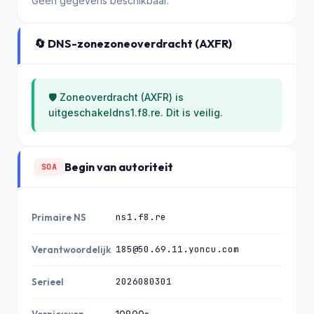
Geen gegevens beschikbaar.
🔄 DNS-zonezoneoverdracht (AXFR)
🛡️ Zoneoverdracht (AXFR) is
uitgeschakeldns1.f8.re. Dit is veilig.
Begin van autoriteit
SOA
ns1.f8.re
Primaire NS
185@50.69.11.yoncu.com
Verantwoordelijk
2026080301
Serieel
Vernieuwen