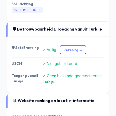
SSL-dekking
*.F8.RE
F8.RE
🛡️ Betrouwbaarheid & Toegang vanuit Turkije
🛡️ SafeBrowsing
✓ Veilig -
Rekening →
USOM
✓ Niet geblokkeerd
Toegang vanuit
✓ Geen blokkade gedetecteerd in
Turkije
Turkije.
📊 Website ranking en locatie-informatie