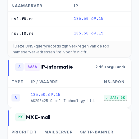
NAAMSERVER
IP
185.50.69.15
ns1.f8.re
185.50.69.15
ns2.f8.re
ℹ️ Deze DNS-queryrecords zijn verkregen van de top
nameserver-adressen '.re' voor 'd.nic.fr'.
IP-informatie
A
AAAA
2 NS sorgulandı
TYPE
IP / WAARDE
NS-BRON
185.50.69.15
A
✓ 2/2: OK
AS208425
Osbil Technology Ltd.
MX E-mail
MX
PRIORITEIT
MAILSERVER
SMTP-BANNER