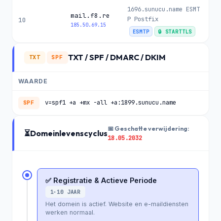
1696.sunucu.name ESMT
mail.f8.re
P Postfix
10
185.50.69.15
ESMTP
🔒 STARTTLS
TXT / SPF / DMARC / DKIM
TXT
SPF
WAARDE
v=spf1 +a +mx -all +a:1899.sunucu.name
SPF
📅 Geschatte verwijdering:
⏳
Domeinlevenscyclus
18.05.2032
✅ Registratie & Actieve Periode
1-10 JAAR
Het domein is actief. Website en e-maildiensten
werken normaal.