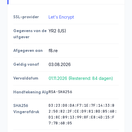
SSL-provider
Let's Encrypt
Gegevens van de
YR2 (US)
uitgever
Afgegeven aan
f8.re
Geldig vanaf
03.08.2026
Vervaldatum
01.11.2026 (Resterend: 84 dagen)
RSA-SHA256
Handtekening Alg
D3:23:D0:DA:F7:1E:7F:14:33:B
SHA256
2:50:82:2F:CE:D9:81:BD:B5:6B:
Vingerafdruk
D1:8C:B9:13:99:8F:E8:4D:15:F
7:7B:6B:05