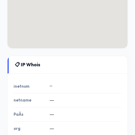
📋 IP Whois
—
inetnum
netname
—
PaÃ­s
—
org
—