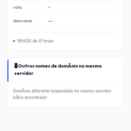
—
rota
descrever
—
WHOIS de IP bruto
🖥️ Outros nomes de domÃ­nio no mesmo
servidor
DomÃ­nio diferente hospedado no mesmo servidor
nÃ£o encontrado