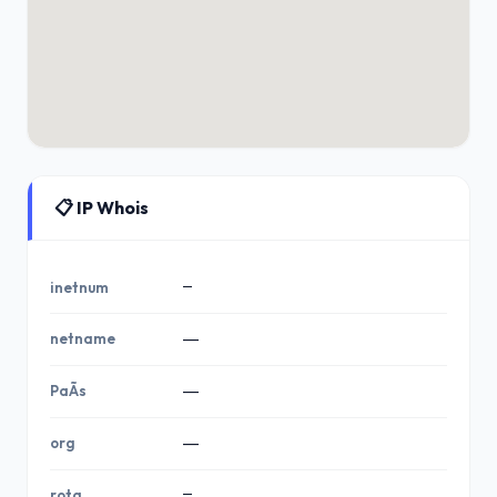
📋 IP Whois
—
inetnum
netname
—
PaÃ­s
—
org
—
—
rota