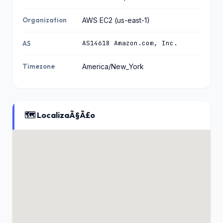
Organization
AWS EC2 (us-east-1)
AS14618 Amazon.com, Inc.
AS
Timezone
America/New_York
🗺️ LocalizaÃ§Ã£o