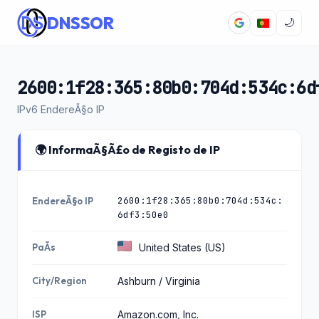
DNSSOR
🌙
2600:1f28:365:80b0:704d:534c:6d
IPv6 EndereÃ§o IP
🌍 InformaÃ§Ã£o de Registo de IP
2600:1f28:365:80b0:704d:534c:
EndereÃ§o IP
6df3:50e0
PaÃ­s
United States (US)
City/Region
Ashburn / Virginia
ISP
Amazon.com, Inc.