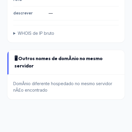
descrever
—
WHOIS de IP bruto
🖥️ Outros nomes de domÃ­nio no mesmo
servidor
DomÃ­nio diferente hospedado no mesmo servidor
nÃ£o encontrado