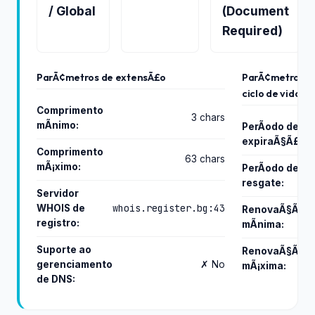
/ Global
(Document
Required)
ParÃ¢metros de extensÃ£o
ParÃ¢metros d
ciclo de vida
Comprimento
3 chars
mÃ­nimo:
PerÃ­odo de
expiraÃ§Ã£o:
Comprimento
63 chars
mÃ¡ximo:
PerÃ­odo de
resgate:
Servidor
whois.register.bg:43
WHOIS de
RenovaÃ§Ã£o
registro:
mÃ­nima:
Suporte ao
RenovaÃ§Ã£o
gerenciamento
✗ No
mÃ¡xima:
de DNS: