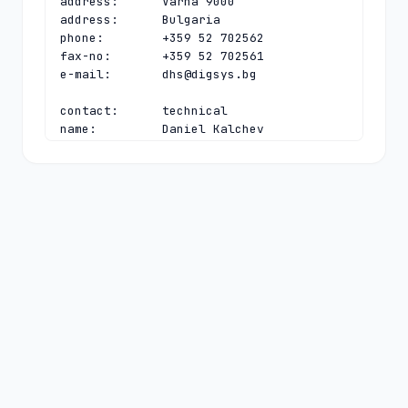
address:      Varna 9000

address:      Bulgaria

phone:        +359 52 702562

fax-no:       +359 52 702561

e-mail:       
dhs@digsys.bg
contact:      technical

name:         Daniel Kalchev

organisation: Register.BG

address:      40, Slivnitsa blvd

address:      Varna 9000

address:      Bulgaria

phone:        +359 52 702563

fax-no:       +359 52 702561

e-mail:       
daniel@digsys.bg
nserver:      A.NIC.BG 192.92.129.99 
2a02:6a80:0:0:192:92:129:99

nserver:      B.NIC.BG 193.68.3.232 
2a02:6a80:0:0:193:68:3:232

nserver:      C.NIC.BG 193.68.99.99 
2a02:6a80:0:0:193:68:99:99

nserver:      D.NIC.BG 194.0.32.1 