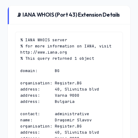
📡 IANA WHOIS (Port 43) Extension Details
% IANA WHOIS server

% for more information on IANA, visit 
http://www.iana.org

% This query returned 1 object

domain:       BG

organisation: Register.BG

address:      40, Slivnitsa blvd

address:      Varna 9000

address:      Bulgaria

contact:      administrative

name:         Dragomir Slavov

organisation: Register.BG

address:      40, Slivnitsa blvd
