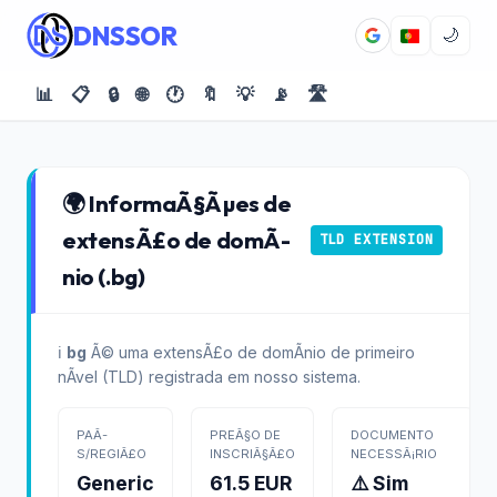
DNSSOR
🌙
📊
📋
🔒
🌐
🕐
🔖
💡
📡
🛣️
🌍 InformaÃ§Ãµes de
extensÃ£o de domÃ­
TLD EXTENSION
nio (.bg)
ℹ️
bg
Ã© uma extensÃ£o de domÃ­nio de primeiro
nÃ­vel (TLD) registrada em nosso sistema.
PAÃ­
PREÃ§O DE
DOCUMENTO
S/REGIÃ£O
INSCRIÃ§Ã£O
NECESSÃ¡RIO
Generic
61.5 EUR
⚠️ Sim