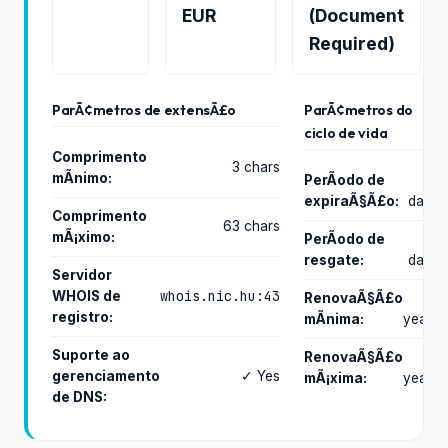
EUR
(Document
Required)
ParÃ¢metros de extensÃ£o
ParÃ¢metros do
ciclo de vida
Comprimento
3 chars
mÃ­nimo:
PerÃ­odo de
0
expiraÃ§Ã£o:
days
Comprimento
63 chars
mÃ¡ximo:
PerÃ­odo de
0
resgate:
days
Servidor
whois.nic.hu:43
WHOIS de
RenovaÃ§Ã£o
2
registro:
mÃ­nima:
years
Suporte ao
RenovaÃ§Ã£o
10
gerenciamento
✓ Yes
mÃ¡xima:
years
de DNS: