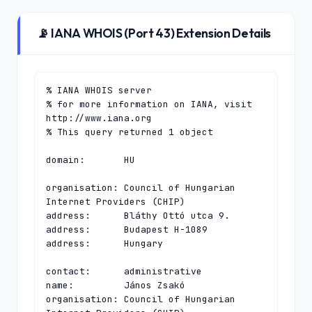
📡 IANA WHOIS (Port 43) Extension Details
% IANA WHOIS server

% for more information on IANA, visit 
http://www.iana.org

% This query returned 1 object

domain:       HU

organisation: Council of Hungarian 
Internet Providers (CHIP)

address:      Bláthy Ottó utca 9.

address:      Budapest H-1089

address:      Hungary

contact:      administrative

name:         János Zsakó

organisation: Council of Hungarian 