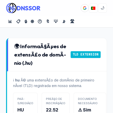
DNSSOR
🌙
📊
📋
🔒
🌐
🕐
🔖
💡
📡
🛣️
🌍 InformaÃ§Ãµes de
extensÃ£o de domÃ­
TLD EXTENSION
nio (.hu)
ℹ️
hu
Ã© uma extensÃ£o de domÃ­nio de primeiro
nÃ­vel (TLD) registrada em nosso sistema.
PAÃ­
PREÃ§O DE
DOCUMENTO
S/REGIÃ£O
INSCRIÃ§Ã£O
NECESSÃ¡RIO
HU
22.52
⚠️ Sim