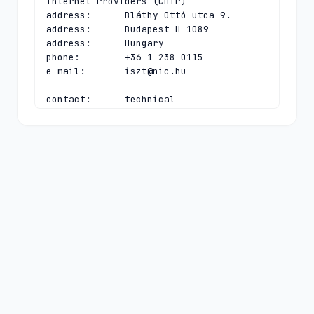
Internet Providers (CHIP)

address:      Bláthy Ottó utca 9.

address:      Budapest H-1089

address:      Hungary

phone:        +36 1 238 0115

e-mail:       
iszt@nic.hu
contact:      technical

name:         CHIP Hostmaster

organisation: Council of Hungarian 
Internet Providers (CHIP)

address:      Bláthy Ottó utca 9.

address:      Budapest H-1089

address:      Hungary

phone:        +36 1 238 0115

e-mail:       
hostmaster@nic.hu
nserver:      A.HU 
2a00:e6a0:3:1014:0:0:0:97 5.28.0.97

nserver:      B.HU 193.41.82.18 
2a0f:7ec0:100:100:0:0:0:53

nserver:      C.HU 195.111.1.92 
2001:738:2:2:0:0:0:53
