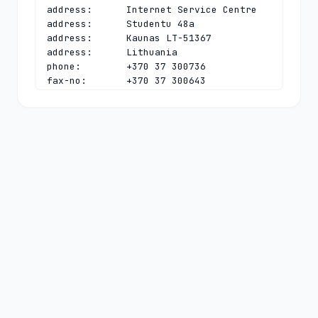
address:      Internet Service Centre

address:      Studentu 48a

address:      Kaunas LT-51367

address:      Lithuania

phone:        +370 37 300736

fax-no:       +370 37 300643

e-mail:       
vadovas@domreg.lt
contact:      technical

name:         Tomas Simonaitis

organisation: Kaunas University of 
Technology

address:      Internet Service Centre

address:      Studentu 48a

address:      Kaunas LT-51367

address:      Lithuania

phone:        +370 37 353325

fax-no:       +370 37 300643

e-mail:       
hostmaster@domreg.lt
nserver:      A.TLD.LT 185.150.40.131

nserver:      B.TLD.LT 194.0.20.1 