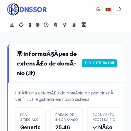
DNSSOR
🌙
📊
📋
🔒
🌐
🕐
🔖
💡
📡
🛣️
🌍 InformaÃ§Ãµes de
extensÃ£o de domÃ­
TLD EXTENSION
nio (.lt)
ℹ️
lt
Ã© uma extensÃ£o de domÃ­nio de primeiro nÃ­
vel (TLD) registrada em nosso sistema.
PAÃ­
PREÃ§O DE
DOCUMENTO
S/REGIÃ£O
INSCRIÃ§Ã£O
NECESSÃ¡RIO
Generic
25.46
✓ NÃ£o