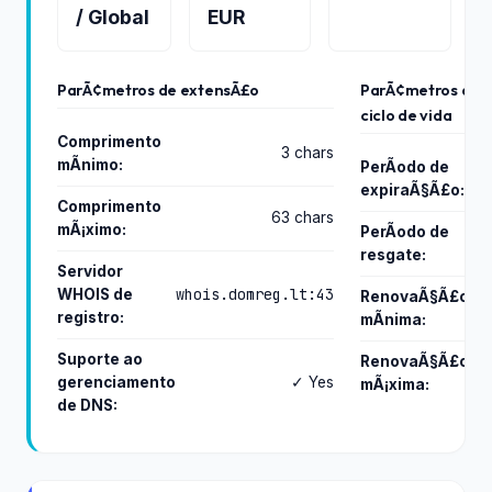
/ Global
EUR
ParÃ¢metros de extensÃ£o
ParÃ¢metros do
ciclo de vida
Comprimento
3 chars
mÃ­nimo:
PerÃ­odo de
expiraÃ§Ã£o:
da
Comprimento
63 chars
mÃ¡ximo:
PerÃ­odo de
resgate:
da
Servidor
whois.domreg.lt:43
WHOIS de
RenovaÃ§Ã£o
registro:
mÃ­nima:
ye
Suporte ao
RenovaÃ§Ã£o
gerenciamento
✓ Yes
mÃ¡xima:
ye
de DNS: