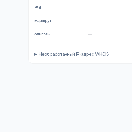
org
—
—
маршрут
описать
—
Необработанный IP-адрес WHOIS