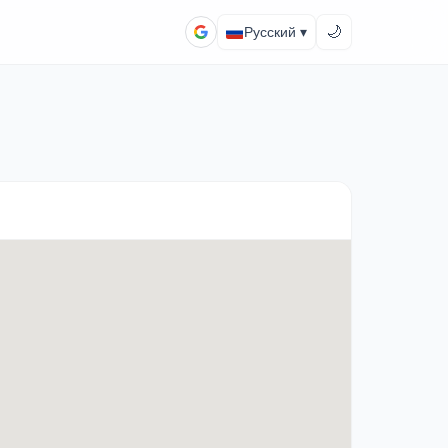
🌙
Русский ▾