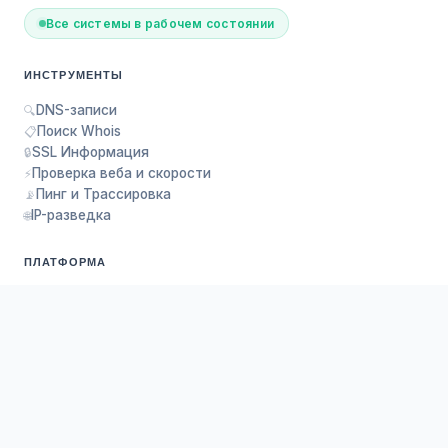
Все системы в рабочем состоянии
ИНСТРУМЕНТЫ
DNS-записи
🔍
Поиск Whois
📋
SSL Информация
🔒
Проверка веба и скорости
⚡
Пинг и Трассировка
📡
IP-разведка
🌐
ПЛАТФОРМА
О нас
ℹ️
Запрос API
🔑
Панель клиента
📊
Контакты
✉️
Конфиденциальность
🛡️
Пожертвовать
❤️