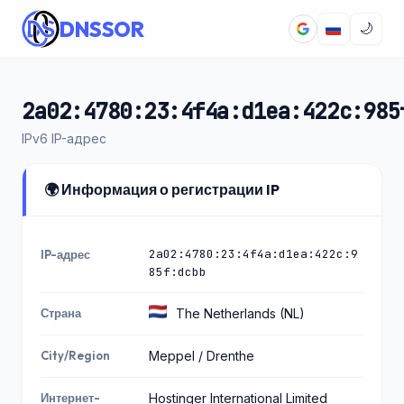
DNSSOR
🌙
2a02:4780:23:4f4a:d1ea:422c:985
IPv6 IP-адрес
🌍 Информация о регистрации IP
2a02:4780:23:4f4a:d1ea:422c:9
IP-адрес
85f:dcbb
Страна
The Netherlands (NL)
City/Region
Meppel / Drenthe
Интернет-
Hostinger International Limited