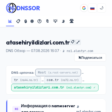
DNSSOR
🌙
📊
📋
🔒
🌐
🕐
🔖
💡
📡
🛣️
atasehiryildizlari.com.tr
📋
🔗
DNS Обзор — 07.08.2026 16:07 ·
📡 ns1.alastyr.com
Подписаться
🔕
Root
DNS-цепочка:
→
(a.root-servers.net)
tr
com.tr
→
→
(ns44.ns.tr)
(ns72.ns.tr)
atasehiryildizlari.com.tr
✓
(ns1.alastyr.com)
Информация о nameserver
📡
NS
ns1.alastyr.com