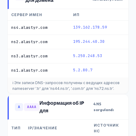
для домена
СЕРВЕР ИМЕН
ИП
139.162.178.59
ns4.alastyr.com
195.244.40.30
ns2.alastyr.com
5.250.248.53
ns3.alastyr.com
5.2.80.7
ns1.alastyr.com
ℹ️ Эти записи DNS-запросов получены с ведущих адресов
nameserver '.tr' для 'ns44.ns.tr', '.com.tr' для 'ns72.ns.tr'.
Информация об IP
4 NS
A
AAAA
для
sorgulandı
ИСТОЧНИК
ТИП
IP/ЗНАЧЕНИЕ
НС