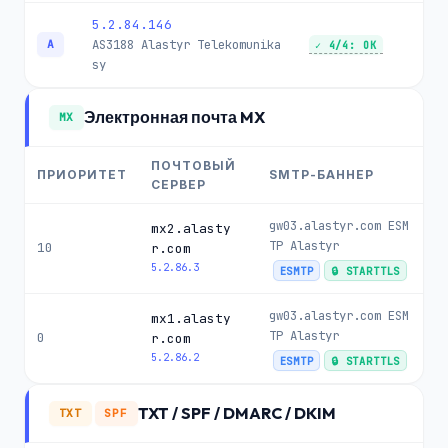
5.2.84.146
AS3188
Alastyr Telekomunika
A
✓ 4/4: OK
sy
Электронная почта MX
MX
ПОЧТОВЫЙ
ПРИОРИТЕТ
SMTP-БАННЕР
СЕРВЕР
gw03.alastyr.com ESM
mx2.alasty
TP Alastyr
10
r.com
5.2.86.3
ESMTP
🔒 STARTTLS
gw03.alastyr.com ESM
mx1.alasty
TP Alastyr
0
r.com
5.2.86.2
ESMTP
🔒 STARTTLS
TXT / SPF / DMARC / DKIM
TXT
SPF