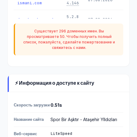
ismani.com
4.146
5.2.8
durutavuk.com.tr
07.08.2026
4.146
Существует 296 доменных имен. Вы
5.2.8
просматриваете 50. Чтобы получить полный
ideali.com.tr
07.08.2026
4.146
список, пожалуйста, сделайте
пожертвование
и
свяжитесь с нами.
5.2.8
tanitan.com.tr
07.08.2026
4.146
5.2.8
suleymanarik.com
07.08.2026
4.146
⚡ Информация о доступе к сайту
5.2.8
sdg4kids.com
07.08.2026
4.146
Скорость загрузки
0.51s
mtsmuhendislik.co
5.2.8
07.08.2026
m.tr
4.146
Название сайта
Spor Bir Aşktır - Ataşehir YIldızları
5.2.8
LiteSpeed
Веб-сервис
ozelcanlar.com
06.08.2026