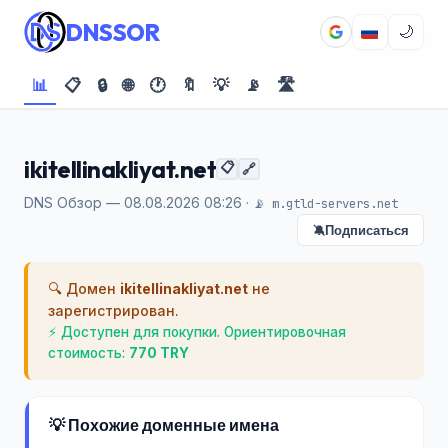
DNSSOR
🌙
📊
📋
🔒
🌐
🕐
🔖
💡
📡
🛣️
ikitellinakliyat.net
📋
🔗
DNS Обзор — 08.08.2026 08:26 ·
📡 m.gtld-servers.net
Подписаться
🔕
🔍 Домен
ikitellinakliyat.net
не
зарегистрирован.
⚡ Доступен для покупки. Ориентировочная
стоимость:
770 TRY
💡 Похожие доменные имена