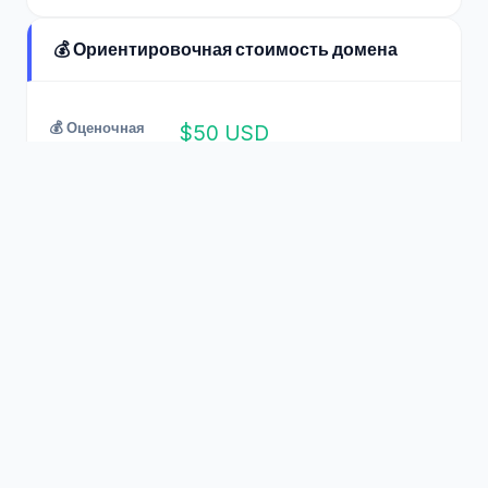
💰 Ориентировочная стоимость домена
💰 Оценочная
$50 USD
стоимость
🌍 .NET
Источник: Алгоритмическая оценка.
DNSSOR
Самый простой и полный способ выполнения DNS-
запроса. Создано для разработчиков, системных