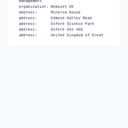
Management

organisation: Nominet UK

address:      Minerva House

address:      Edmund Halley Road

address:      Oxford Science Park

address:      Oxford OX4 4DQ

address:      United Kingdom of Great 
Britain and Northern Ireland (the)

phone:        +44 1865 332211

e-mail:       
registrymanagement@nominet.uk
contact:      technical

name:         TLD Registry Services 
Technical

organisation: Nominet UK

address:      Minerva House

address:      Edmund Halley Road

address:      Oxford Science Park

address:      Oxford OX4 4DQ

address:      United Kingdom of Great 
Britain and Northern Ireland (the)

phone:        +44 1865 332211
