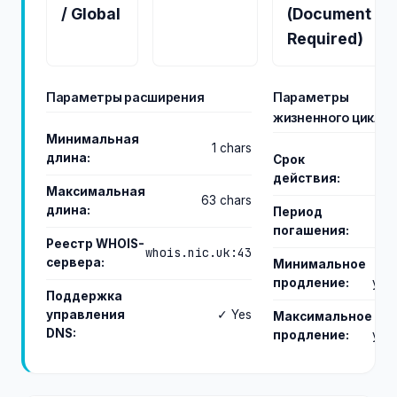
/ Global
(Document
Required)
Параметры расширения
Параметры
жизненного цикла
Минимальная
1 chars
длина:
Срок
действия:
da
Максимальная
63 chars
длина:
Период
погашения:
da
Реестр WHOIS-
whois.nic.uk:43
сервера:
Минимальное
продление:
yea
Поддержка
управления
✓ Yes
Максимальное
DNS:
продление:
yea