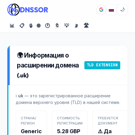
DNSSOR
🌙
📊
📋
🔒
🌐
🕐
🔖
💡
📡
🛣️
🌍 Информация о
расширении домена
TLD EXTENSION
(.uk)
ℹ️
uk
— это зарегистрированное расширение
домена верхнего уровня (TLD) в нашей системе.
СТРАНА/
СТОИМОСТЬ
ТРЕБУЕТСЯ
РЕГИОН
РЕГИСТРАЦИИ
ДОКУМЕНТ
Generic
5.28 GBP
⚠️ Да